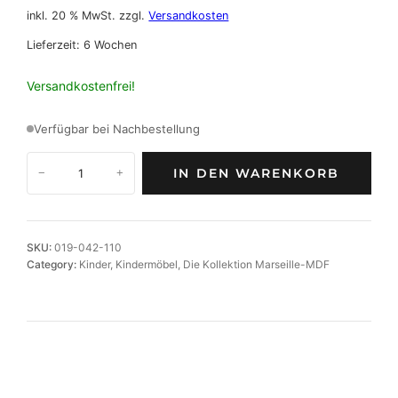
inkl. 20 % MwSt.
zzgl.
Versandkosten
Lieferzeit:
6 Wochen
Versandkostenfrei!
Verfügbar bei Nachbestellung
M
IN DEN WARENKORB
−
+
a
r
s
e
SKU:
019-042-110
i
Category:
Kinder
, 
Kindermöbel
, 
Die Kollektion Marseille-MDF
l
l
e
M
D
F
-