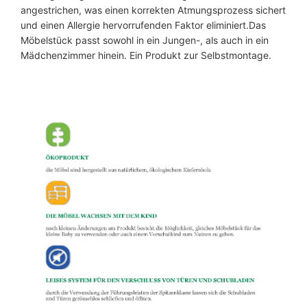
g
angestrichen, was einen korrekten Atmungsprozess sichert
-
und einen Allergie hervorrufenden Faktor eliminiert.Das
h
Möbelstück passt sowohl in ein Jungen-, als auch in ein
o
Mädchenzimmer hinein. Ein Produkt zur Selbstmontage.
c
h
M
e
n
g
e