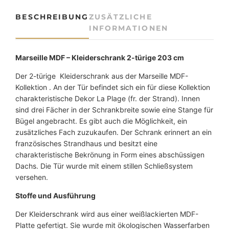
K
BESCHREIBUNG
ZUSÄTZLICHE
l
INFORMATIONEN
e
i
d
Marseille MDF – Kleiderschrank 2-türige 203 cm
e
Der 2-türige Kleiderschrank aus der Marseille MDF-
r
Kollektion . An der Tür befindet sich ein für diese Kollektion
s
charakteristische Dekor La Plage (fr. der Strand). Innen
c
sind drei Fächer in der Schrankbreite sowie eine Stange für
h
Bügel angebracht. Es gibt auch die Möglichkeit, ein
r
zusätzliches Fach zuzukaufen. Der Schrank erinnert an ein
a
französisches Strandhaus und besitzt eine
n
charakteristische Bekrönung in Form eines abschüssigen
k
Dachs. Die Tür wurde mit einem stillen Schließsystem
2
versehen.
-
t
Stoffe und Ausführung
ü
r
Der Kleiderschrank wird aus einer weißlackierten MDF-
i
Platte gefertigt. Sie wurde mit ökologischen Wasserfarben