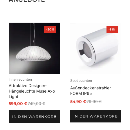
Produkt
Produkt
-20%
-31%
im
im
Angebot
Angebot
Innenleuchten
Spotleuchten
Attraktive Designer-
Außendeckenstrahler
Hängeleuchte Muse Axo
FORM IP65
Light
54,90
€
79,90
€
599,00
€
749,00
€
Ursprünglicher
Aktueller
Ursprünglicher
Aktueller
Preis
Preis
Preis
Preis
IN DEN WARENKORB
war:
ist:
IN DEN WARENKORB
war:
ist:
79,90 €
54,90 €.
749,00 €
599,00 €.