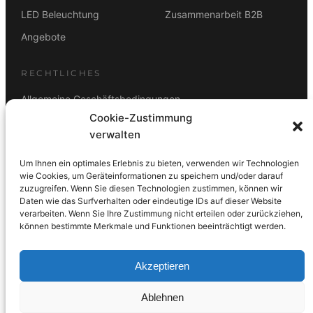
LED Beleuchtung
Zusammenarbeit B2B
Angebote
RECHTLICHES
Allgemeine Geschäftsbedingungen
Cookie-Zustimmung
Datenschutz
verwalten
Impressum
Um Ihnen ein optimales Erlebnis zu bieten, verwenden wir Technologien
Rücktrittsbelehrung
wie Cookies, um Geräteinformationen zu speichern und/oder darauf
zuzugreifen. Wenn Sie diesen Technologien zustimmen, können wir
ZAHLUNGSARTEN
Daten wie das Surfverhalten oder eindeutige IDs auf dieser Website
verarbeiten. Wenn Sie Ihre Zustimmung nicht erteilen oder zurückziehen,
Vorkasse
Visa
Mastercard
Link
PayPal
G-Pay
können bestimmte Merkmale und Funktionen beeinträchtigt werden.
Apple Pay
Klarna
Akzeptieren
Ablehnen