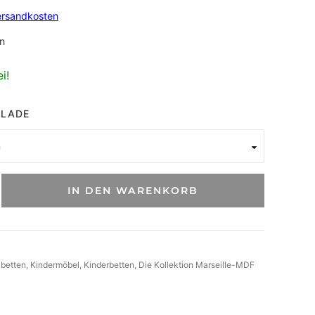
ersandkosten
n
i!
BLADE
IN DEN WARENKORB
betten
, 
Kindermöbel
, 
Kinderbetten
, 
Die Kollektion Marseille-MDF