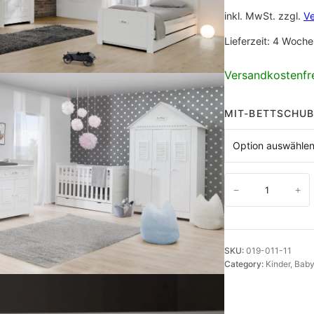
inkl. MwSt.
zzgl.
V
Lieferzeit:
4 Woche
Versandkostenfre
MIT-BETTSCHU
B
−
+
a
b
y
SKU:
019-011-11
b
Category:
Kinder
, 
Baby
e
t
t