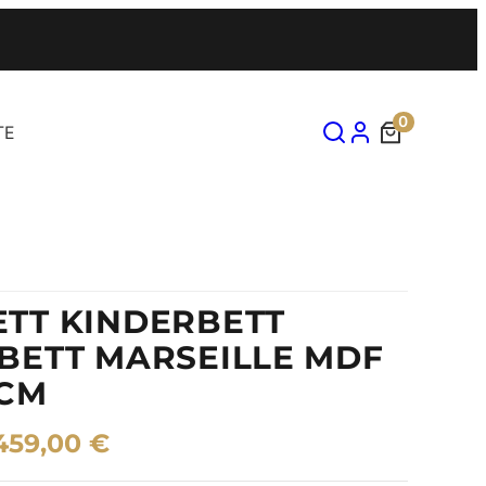
0
TE
TT KINDERBETT
BETT MARSEILLE MDF
 CM
459,00
€