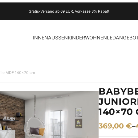
Gratis-Versand ab 69 EUR, Vorkasse 3% Rabatt
INNEN
AUSSEN
KINDER
WOHNEN
LED
ANGEBO
eille MDF 140×70 cm
BABYBE
JUNIOR
140×70
369,00
€
–