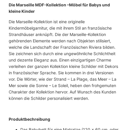
a
Die Marseille MDF-Kollektion
–Möbel für Babys und
r
kleine Kinder
s
Die Marseille-Kollektion ist eine originelle
e
Kindermöbelgarnitur, die mit ihrem Stil an französische
i
Strandhäuser anknüpft. Die der Marseille-Kollektion
l
gehörenden Elemente werden nach Objekten stilisiert,
l
welche die Landschaft der Französischen Riviera bilden.
e
Sie zeichnen sich durch eine ungewöhnliche Schlichtheit
M
und dezente Eleganz aus. Einen einzigartigen Charme
D
verleihen der ganzen Kollektion kleine Schilder mit Dekors
F
in französischer Sprache. Sie kommen in drei Versionen
|
vor. Die Wörter, wie der Strand – La Plage, das Meer – La
2
Mer sowie die Sonne – Le Soleil, heben den frohgemuten
T
Charakter der Kollektion hervor. Auf Wunsch des Kunden
e
können die Schilder personalisiert werden.
i
l
i
g
Produktbechreibung
M
Das Babybett für eine Matratze (120 x 60 cm oder