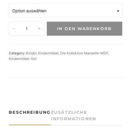
K
IN DEN WARENKORB
−
+
i
n
d
e
Category:
Kinder
, 
Kindermöbel
, 
Die Kollektion Marseille-MDF
, 
r
Kindermöbel-Set
z
i
m
m
e
r
-
S
BESCHREIBUNG
ZUSÄTZLICHE
e
INFORMATIONEN
t
M