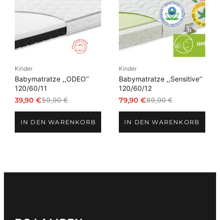
Kinder
Kinder
Babymatratze ,,ODEO‘‘
Babymatratze ,,Sensitive‘‘
120/60/11
120/60/12
39,90
€
59,90
€
79,90
€
89,90
€
Ursprünglicher
Aktueller
Ursprünglicher
Aktueller
Preis
Preis
Preis
Preis
IN DEN WARENKORB
IN DEN WARENKORB
war:
ist:
war:
ist:
59,90 €
39,90 €.
89,90 €
79,90 €.