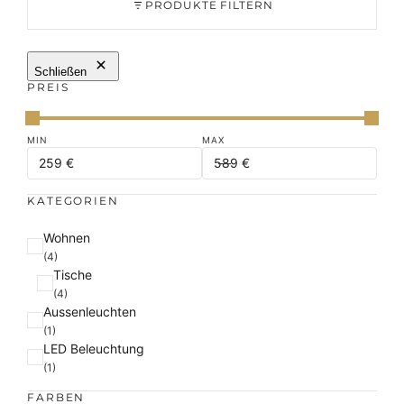
PRODUKTE FILTERN
Schließen
PREIS
KATEGORIEN
K
Wohnen
a
(4)
Tische
t
(4)
e
Aussenleuchten
g
(1)
o
LED Beleuchtung
r
(1)
i
e
FARBEN