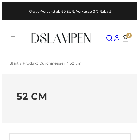
Zum
Gratis-Versand ab 69 EUR, Vorkasse 3% Rabatt
Inhalt
springen
0
Start
/ Produkt Durchmesser / 52 cm
52 CM