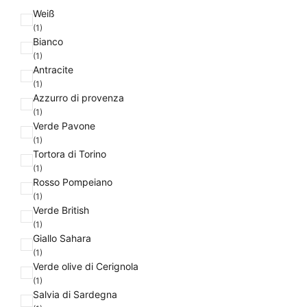
F
Weiß
a
(1)
Bianco
r
(1)
b
Antracite
e
(1)
Azzurro di provenza
(1)
Verde Pavone
(1)
Tortora di Torino
(1)
Rosso Pompeiano
(1)
Verde British
(1)
Giallo Sahara
(1)
Verde olive di Cerignola
(1)
Salvia di Sardegna