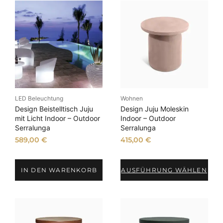
A
k
t
u
a
l
i
t
ä
LED Beleuchtung
Wohnen
t
Design Beistelltisch Juju
Design Juju Moleskin
s
mit Licht Indoor – Outdoor
Indoor – Outdoor
Serralunga
Serralunga
o
r
589,00
€
415,00
€
t
i
IN DEN WARENKORB
AUSFÜHRUNG WÄHLEN
e
r
t