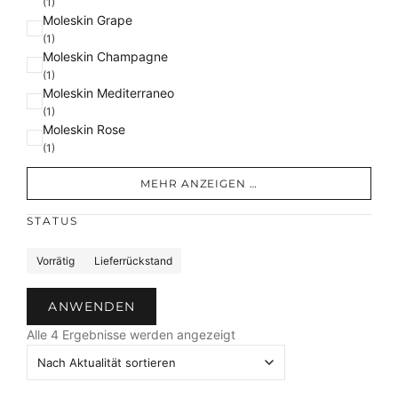
(1)
Moleskin Grape
(1)
Moleskin Champagne
(1)
Moleskin Mediterraneo
(1)
Moleskin Rose
(1)
MEHR ANZEIGEN …
STATUS
S
Vorrätig
Lieferrückstand
t
a
ANWENDEN
t
N
u
Alle 4 Ergebnisse werden angezeigt
a
s
c
h