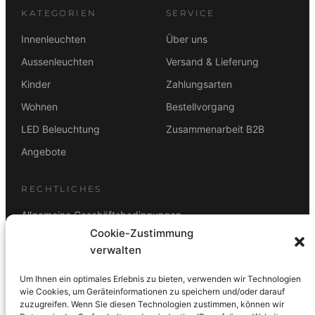
KATEGORIEN
SERVICE
Innenleuchten
Über uns
Aussenleuchten
Versand & Lieferung
Kinder
Zahlungsarten
Wohnen
Bestellvorgang
LED Beleuchtung
Zusammenarbeit B2B
Angebote
RECHTLICHES
Allgemeine Geschäftsbedingungen
Cookie-Zustimmung
Datenschutz
verwalten
Impressum
Um Ihnen ein optimales Erlebnis zu bieten, verwenden wir Technologien
Rücktrittsbelehrung
wie Cookies, um Geräteinformationen zu speichern und/oder darauf
zuzugreifen. Wenn Sie diesen Technologien zustimmen, können wir
ZAHLUNGSARTEN