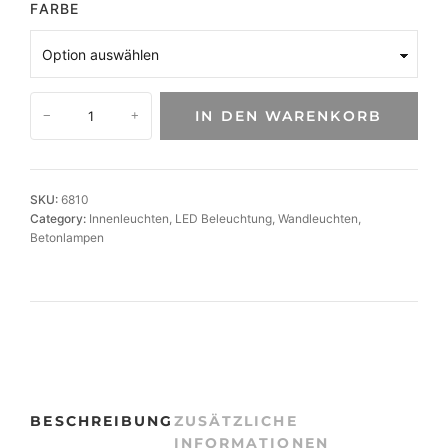
FARBE
B
IN DEN WARENKORB
−
+
e
t
o
n
SKU:
6810
-
Category:
Innenleuchten
, 
LED Beleuchtung
, 
Wandleuchten
, 
W
Betonlampen
a
n
d
l
e
u
c
h
BESCHREIBUNG
ZUSÄTZLICHE
t
INFORMATIONEN