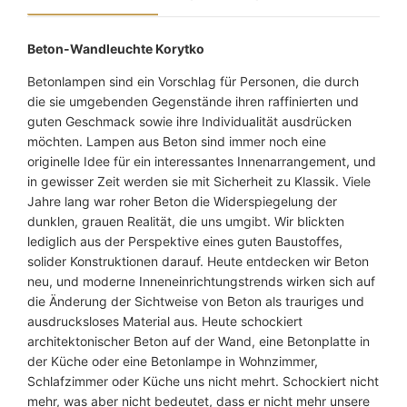
e
K
o
Beton-Wandleuchte Korytko
r
Betonlampen sind ein Vorschlag für Personen, die durch
y
die sie umgebenden Gegenstände ihren raffinierten und
t
guten Geschmack sowie ihre Individualität ausdrücken
k
möchten. Lampen aus Beton sind immer noch eine
o
originelle Idee für ein interessantes Innenarrangement, und
M
in gewisser Zeit werden sie mit Sicherheit zu Klassik. Viele
e
Jahre lang war roher Beton die Widerspiegelung der
n
dunklen, grauen Realität, die uns umgibt. Wir blickten
g
lediglich aus der Perspektive eines guten Baustoffes,
e
solider Konstruktionen darauf. Heute entdecken wir Beton
neu, und moderne Inneneinrichtungstrends wirken sich auf
die Änderung der Sichtweise von Beton als trauriges und
ausdrucksloses Material aus. Heute schockiert
architektonischer Beton auf der Wand, eine Betonplatte in
der Küche oder eine Betonlampe in Wohnzimmer,
Schlafzimmer oder Küche uns nicht mehrt. Schockiert nicht
mehr, was aber nicht bedeutet, dass er nicht mehr unsere