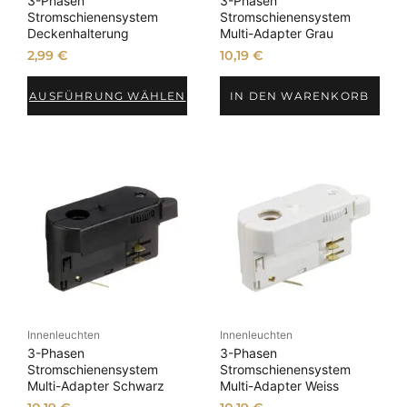
3-Phasen
3-Phasen
Stromschienensystem
Stromschienensystem
Deckenhalterung
Multi-Adapter Grau
2,99
€
10,19
€
AUSFÜHRUNG WÄHLEN
IN DEN WARENKORB
Innenleuchten
Innenleuchten
3-Phasen
3-Phasen
Stromschienensystem
Stromschienensystem
Multi-Adapter Schwarz
Multi-Adapter Weiss