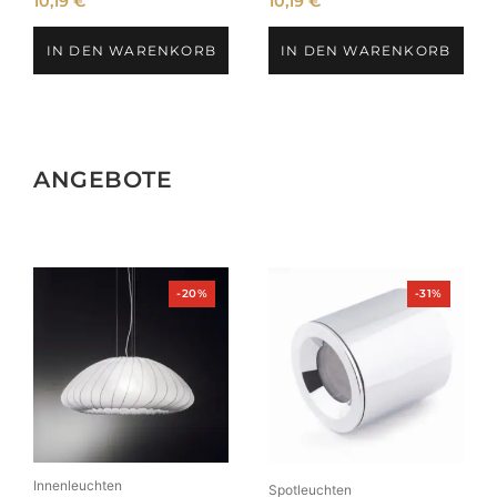
10,19
€
10,19
€
IN DEN WARENKORB
IN DEN WARENKORB
ANGEBOTE
Produkt
Produkt
-20%
-31%
im
im
Angebot
Angebot
Innenleuchten
Spotleuchten