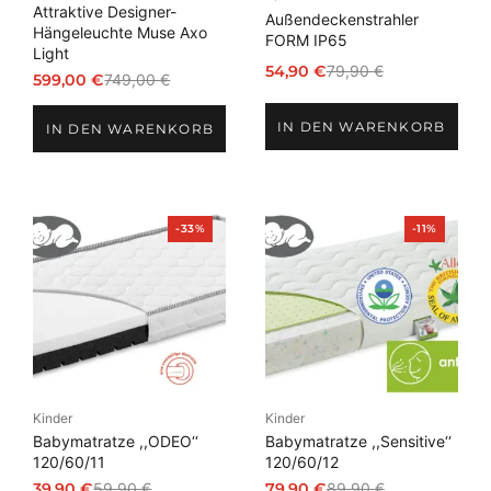
Attraktive Designer-
Außendeckenstrahler
Hängeleuchte Muse Axo
FORM IP65
Light
54,90
€
79,90
€
599,00
€
749,00
€
Ursprünglicher
Aktueller
Ursprünglicher
Aktueller
Preis
Preis
Preis
Preis
IN DEN WARENKORB
war:
ist:
IN DEN WARENKORB
war:
ist:
79,90 €
54,90 €.
749,00 €
599,00 €.
Produkt
Produkt
-33%
-11%
im
im
Angebot
Angebot
Kinder
Kinder
Babymatratze ,,ODEO‘‘
Babymatratze ,,Sensitive‘‘
120/60/11
120/60/12
39,90
€
59,90
€
79,90
€
89,90
€