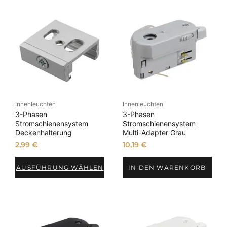
Innenleuchten
Innenleuchten
3-Phasen
3-Phasen
Stromschienensystem
Stromschienensystem
Deckenhalterung
Multi-Adapter Grau
2,99
€
10,19
€
AUSFÜHRUNG WÄHLEN
IN DEN WARENKORB