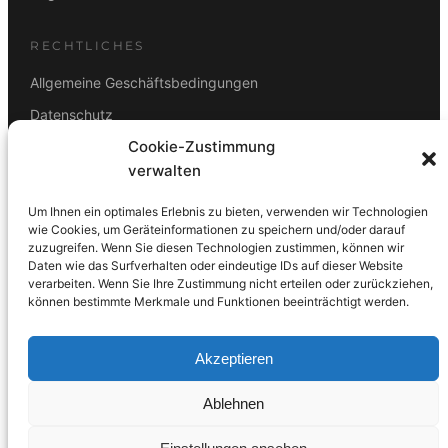
RECHTLICHES
Allgemeine Geschäftsbedingungen
Datenschutz
Cookie-Zustimmung
Impressum
verwalten
Rücktrittsbelehrung
Um Ihnen ein optimales Erlebnis zu bieten, verwenden wir Technologien
ZAHLUNGSARTEN
wie Cookies, um Geräteinformationen zu speichern und/oder darauf
zuzugreifen. Wenn Sie diesen Technologien zustimmen, können wir
Vorkasse
Visa
Mastercard
Link
PayPal
G-Pay
Daten wie das Surfverhalten oder eindeutige IDs auf dieser Website
Apple Pay
Klarna
verarbeiten. Wenn Sie Ihre Zustimmung nicht erteilen oder zurückziehen,
können bestimmte Merkmale und Funktionen beeinträchtigt werden.
Akzeptieren
Ablehnen
© 2026 DS Lampen GmbH. Alle Rechte vorbehalten.
Made with care in Wien 🇦🇹