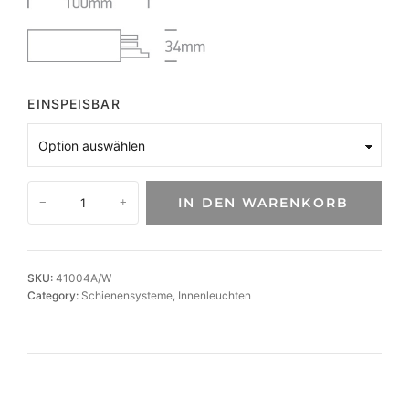
EINSPEISBAR
3
IN DEN WARENKORB
−
+
-
P
h
a
SKU:
41004A/W
s
Category:
Schienensysteme
, 
Innenleuchten
e
n
-
E
n