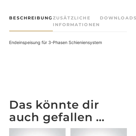
d
e
i
BESCHREIBUNG
ZUSÄTZLICHE
DOWNLOAD
n
INFORMATIONEN
s
p
e
Endeinspeisung für 3-Phasen Schieniensystem
i
s
u
n
g
W
e
i
Das könnte dir
s
s
auch gefallen …
M
e
n
g