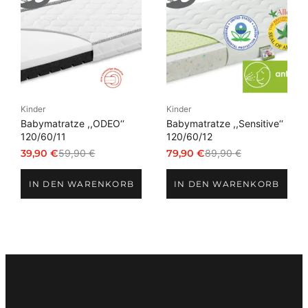
im
im
Angebot
Angebot
Kinder
Kinder
Babymatratze ,,ODEO‘‘
Babymatratze ,,Sensitive‘‘
120/60/11
120/60/12
39,90
€
59,90
€
79,90
€
89,90
€
Ursprünglicher
Aktueller
Ursprünglicher
Aktueller
Preis
Preis
Preis
Preis
IN DEN WARENKORB
IN DEN WARENKORB
war:
ist:
war:
ist:
59,90 €
39,90 €.
89,90 €
79,90 €.