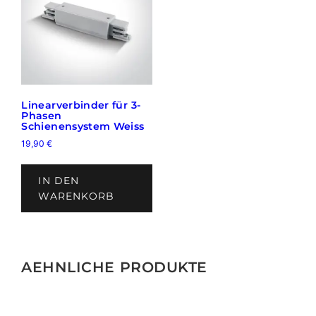
auf
der
Prod
gewä
wer
Linearverbinder für 3-
Phasen
Schienensystem Weiss
19,90
€
IN DEN
WARENKORB
AEHNLICHE PRODUKTE