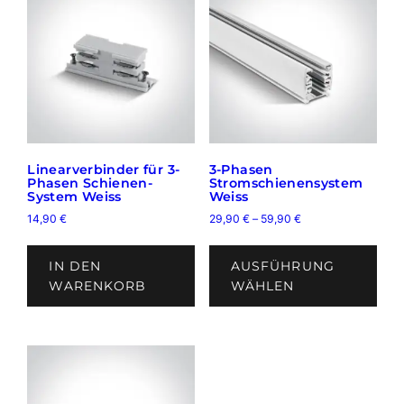
e
Linearverbinder für 3-
3-Phasen
Phasen Schienen-
Stromschienensystem
System Weiss
Weiss
14,90
€
29,90
€
–
59,90
€
Dies
Prod
IN DEN
AUSFÜHRUNG
weis
WARENKORB
WÄHLEN
mehr
Vari
auf.
Die
Opti
kön