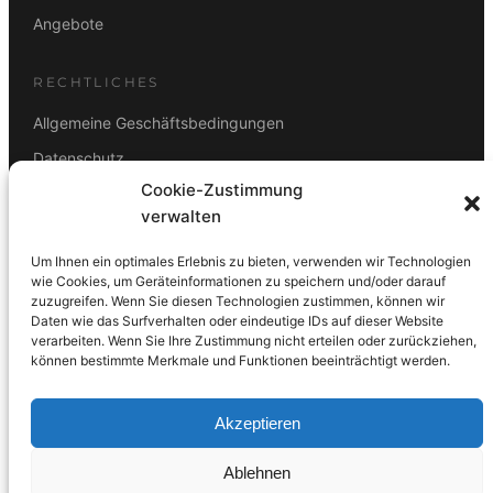
Angebote
RECHTLICHES
Allgemeine Geschäftsbedingungen
Datenschutz
Cookie-Zustimmung
Impressum
verwalten
Rücktrittsbelehrung
Um Ihnen ein optimales Erlebnis zu bieten, verwenden wir Technologien
ZAHLUNGSARTEN
wie Cookies, um Geräteinformationen zu speichern und/oder darauf
zuzugreifen. Wenn Sie diesen Technologien zustimmen, können wir
Vorkasse
Visa
Mastercard
Link
PayPal
G-Pay
Daten wie das Surfverhalten oder eindeutige IDs auf dieser Website
Apple Pay
Klarna
verarbeiten. Wenn Sie Ihre Zustimmung nicht erteilen oder zurückziehen,
können bestimmte Merkmale und Funktionen beeinträchtigt werden.
Akzeptieren
Ablehnen
© 2026 DS Lampen GmbH. Alle Rechte vorbehalten.