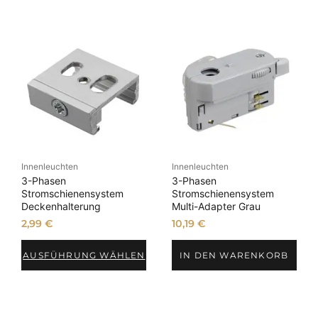
auf
der
Produktseite
gewählt
werden
Innenleuchten
Innenleuchten
3-Phasen
3-Phasen
Stromschienensystem
Stromschienensystem
Deckenhalterung
Multi-Adapter Grau
2,99
€
10,19
€
AUSFÜHRUNG WÄHLEN
IN DEN WARENKORB