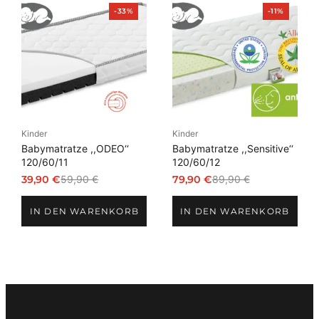
Produkt
Produkt
-33%
-11%
im
im
Angebot
Angebot
Kinder
Kinder
Babymatratze ,,ODEO‘‘
Babymatratze ,,Sensitive‘‘
120/60/11
120/60/12
39,90
€
59,90
€
79,90
€
89,90
€
Ursprünglicher
Aktueller
Ursprünglicher
Aktueller
Preis
Preis
Preis
Preis
IN DEN WARENKORB
IN DEN WARENKORB
war:
ist:
war:
ist:
59,90 €
39,90 €.
89,90 €
79,90 €.