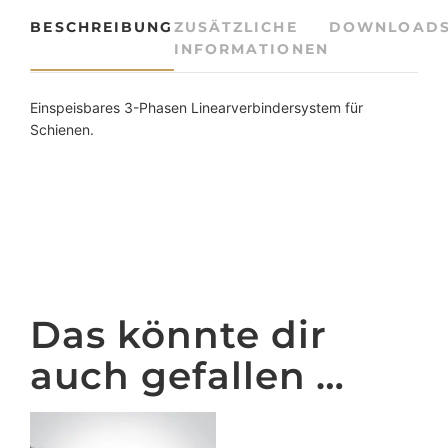
e
BESCHREIBUNG
ZUSÄTZLICHE
DOWNLOAD
r
INFORMATIONEN
f
ü
r
Einspeisbares 3-Phasen Linearverbindersystem für
3
Schienen.
-
P
h
a
s
e
n
S
Das könnte dir
c
h
auch gefallen …
i
e
n
e