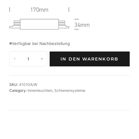
Verfügbar bei Nachbestellung
L
IN DEN WARENKORB
−
+
i
n
e
a
SKU:
41010A/W
r
Category:
Innenleuchten
, 
Schienensysteme
v
e
r
b
i
n
d