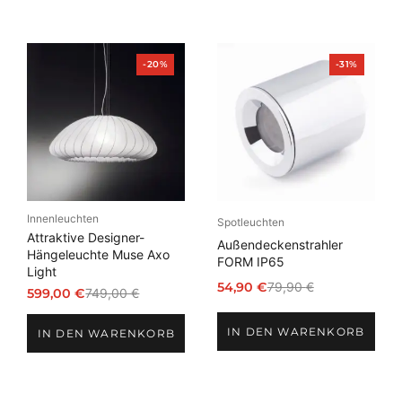
Produkt
Produkt
-20%
-31%
im
im
Angebot
Angebot
Innenleuchten
Spotleuchten
Attraktive Designer-
Außendeckenstrahler
Hängeleuchte Muse Axo
FORM IP65
Light
54,90
€
79,90
€
599,00
€
749,00
€
Ursprünglicher
Aktueller
Ursprünglicher
Aktueller
Preis
Preis
Preis
Preis
IN DEN WARENKORB
war:
ist:
IN DEN WARENKORB
war:
ist:
79,90 €
54,90 €.
749,00 €
599,00 €.