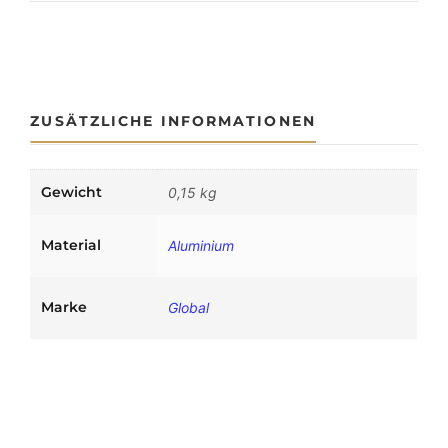
S
t
r
o
m
ZUSÄTZLICHE INFORMATIONEN
s
c
h
Gewicht
0,15 kg
i
e
n
Material
Aluminium
e
n
s
Marke
Global
y
s
t
e
m
D