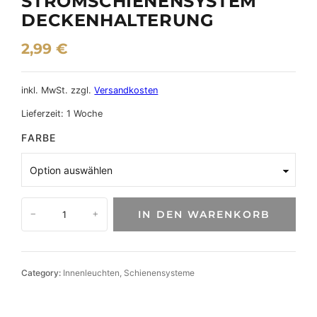
STROMSCHIENENSYSTEM
DECKENHALTERUNG
2,99
€
inkl. MwSt.
zzgl.
Versandkosten
Lieferzeit:
1 Woche
FARBE
3
IN DEN WARENKORB
−
+
-
P
h
a
Category:
Innenleuchten
, 
Schienensysteme
s
e
n