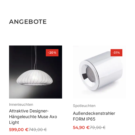
ANGEBOTE
Produkt
Produkt
-20%
-31%
im
im
Angebot
Angebot
Innenleuchten
Spotleuchten
Attraktive Designer-
Außendeckenstrahler
Hängeleuchte Muse Axo
FORM IP65
Light
54,90
€
79,90
€
599,00
€
749,00
€
Ursprünglicher
Aktueller
Ursprünglicher
Aktueller