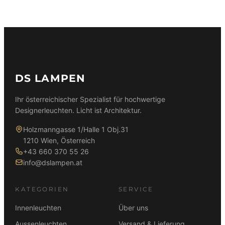
DS LAMPEN
Ihr österreichischer Spezialist für hochwertige
Designerleuchten. Licht ist Architektur.
Holzmanngasse 1/Halle 1 Obj.31
1210 Wien, Österreich
+43 660 370 55 26
info@dslampen.at
KATEGORIEN
SERVICE
Innenleuchten
Über uns
Aussenleuchten
Versand & Lieferung