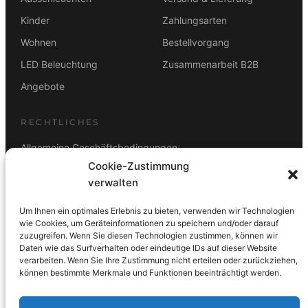
Kinder
Zahlungsarten
Wohnen
Bestellvorgang
LED Beleuchtung
Zusammenarbeit B2B
Angebote
RECHTLICHES
Allgemeine Geschäftsbedingungen
Cookie-Zustimmung
Datenschutz
verwalten
Impressum
Um Ihnen ein optimales Erlebnis zu bieten, verwenden wir Technologien
Rücktrittsbelehrung
wie Cookies, um Geräteinformationen zu speichern und/oder darauf
zuzugreifen. Wenn Sie diesen Technologien zustimmen, können wir
ZAHLUNGSARTEN
Daten wie das Surfverhalten oder eindeutige IDs auf dieser Website
verarbeiten. Wenn Sie Ihre Zustimmung nicht erteilen oder zurückziehen,
Vorkasse
Visa
Mastercard
Link
PayPal
G-Pay
können bestimmte Merkmale und Funktionen beeinträchtigt werden.
Apple Pay
Klarna