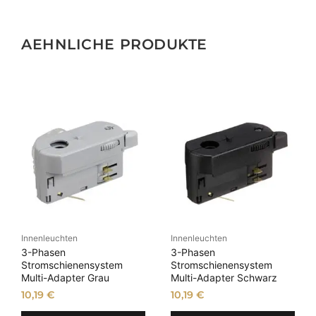
e
c
k
AEHNLICHE PRODUKTE
e
n
h
a
l
t
e
r
u
n
g
M
Innenleuchten
Innenleuchten
e
3-Phasen
3-Phasen
n
Stromschienensystem
Stromschienensystem
g
Multi-Adapter Grau
Multi-Adapter Schwarz
e
10,19
€
10,19
€