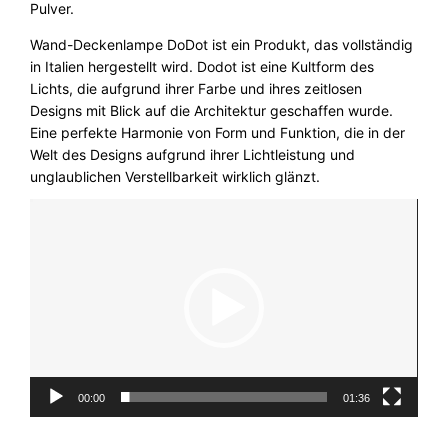
Pulver.
D
o
Wand-Deckenlampe DoDot ist ein Produkt, das vollständig
D
in Italien hergestellt wird. Dodot ist eine Kultform des
o
Lichts, die aufgrund ihrer Farbe und ihres zeitlosen
t
Designs mit Blick auf die Architektur geschaffen wurde.
1
Eine perfekte Harmonie von Form und Funktion, die in der
5
Welt des Designs aufgrund ihrer Lichtleistung und
°
unglaublichen Verstellbarkeit wirklich glänzt.
A
Video-
x
Player
o
L
i
g
h
t
M
e
00:00
01:36
n
g