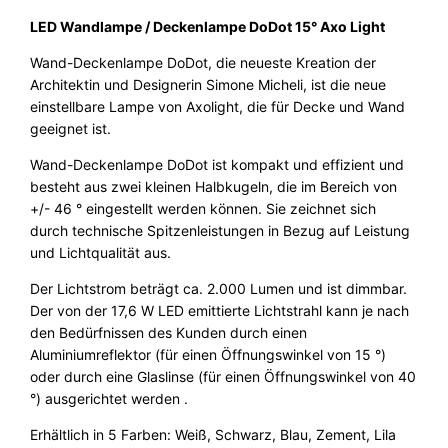
8
e
LED Wandlampe / Deckenlampe DoDot 15° Axo Light
5
€
u
Wand-Deckenlampe DoDot, die neueste Kreation der
c
,
.
Architektin und Designerin Simone Micheli, ist die neue
h
0
einstellbare Lampe von Axolight, die für Decke und Wand
t
geeignet ist.
e
0
/
Wand-Deckenlampe DoDot ist kompakt und effizient und
D
besteht aus zwei kleinen Halbkugeln, die im Bereich von
e
€
+/- 46 ° eingestellt werden können. Sie zeichnet sich
c
durch technische Spitzenleistungen in Bezug auf Leistung
k
und Lichtqualität aus.
e
n
Der Lichtstrom beträgt ca. 2.000 Lumen und ist dimmbar.
l
Der von der 17,6 W LED emittierte Lichtstrahl kann je nach
e
den Bedürfnissen des Kunden durch einen
u
Aluminiumreflektor (für einen Öffnungswinkel von 15 °)
c
oder durch eine Glaslinse (für einen Öffnungswinkel von 40
h
°) ausgerichtet werden .
t
Erhältlich in 5 Farben: Weiß, Schwarz, Blau, Zement, Lila
e