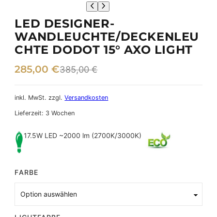
LED DESIGNER-
WANDLEUCHTE/DECKENLEU
CHTE DODOT 15° AXO LIGHT
U
A
285,00
€
385,00
€
r
k
s
t
inkl. MwSt.
zzgl.
Versandkosten
p
u
Lieferzeit:
3 Wochen
r
e
17.5W LED ~2000 lm (2700K/3000K)
ü
l
n
l
FARBE
g
e
l
r
i
P