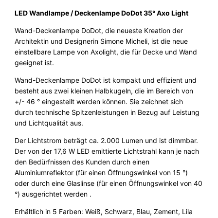
8
e
LED Wandlampe / Deckenlampe DoDot 35° Axo Light
5
€
u
Wand-Deckenlampe DoDot, die neueste Kreation der
c
,
.
Architektin und Designerin Simone Micheli, ist die neue
h
0
einstellbare Lampe von Axolight, die für Decke und Wand
t
geeignet ist.
e
0
/
Wand-Deckenlampe DoDot ist kompakt und effizient und
D
besteht aus zwei kleinen Halbkugeln, die im Bereich von
e
€
+/- 46 ° eingestellt werden können. Sie zeichnet sich
c
durch technische Spitzenleistungen in Bezug auf Leistung
k
und Lichtqualität aus.
e
n
Der Lichtstrom beträgt ca. 2.000 Lumen und ist dimmbar.
l
Der von der 17,6 W LED emittierte Lichtstrahl kann je nach
e
den Bedürfnissen des Kunden durch einen
u
Aluminiumreflektor (für einen Öffnungswinkel von 15 °)
c
oder durch eine Glaslinse (für einen Öffnungswinkel von 40
h
°) ausgerichtet werden .
t
Erhältlich in 5 Farben: Weiß, Schwarz, Blau, Zement, Lila
e