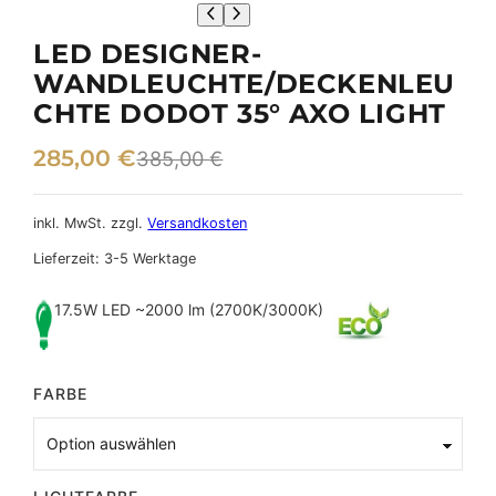
LED DESIGNER-
WANDLEUCHTE/DECKENLEU
CHTE DODOT 35° AXO LIGHT
U
A
285,00
€
385,00
€
r
k
s
t
inkl. MwSt.
zzgl.
Versandkosten
p
u
Lieferzeit:
3-5 Werktage
r
e
17.5W LED ~2000 lm (2700K/3000K)
ü
l
n
l
FARBE
g
e
l
r
i
P