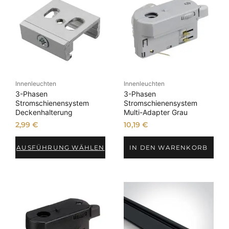
Innenleuchten
Innenleuchten
3-Phasen
3-Phasen
Stromschienensystem
Stromschienensystem
Deckenhalterung
Multi-Adapter Grau
2,99
€
10,19
€
AUSFÜHRUNG WÄHLEN
IN DEN WARENKORB