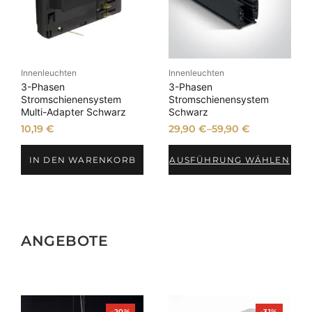
Innenleuchten
Innenleuchten
3-Phasen
3-Phasen
Stromschienensystem
Stromschienensystem
Multi-Adapter Schwarz
Schwarz
10,19
€
29,90
€
–
59,90
€
IN DEN WARENKORB
AUSFÜHRUNG WÄHLEN
ANGEBOTE
Produkt
Produkt
-20%
-31%