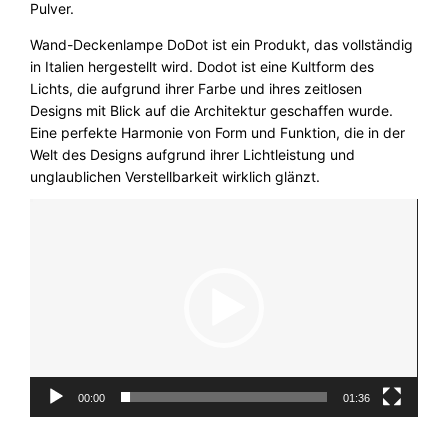
Pulver.
D
o
Wand-Deckenlampe DoDot ist ein Produkt, das vollständig
D
in Italien hergestellt wird. Dodot ist eine Kultform des
o
Lichts, die aufgrund ihrer Farbe und ihres zeitlosen
t
Designs mit Blick auf die Architektur geschaffen wurde.
3
Eine perfekte Harmonie von Form und Funktion, die in der
5
Welt des Designs aufgrund ihrer Lichtleistung und
°
unglaublichen Verstellbarkeit wirklich glänzt.
A
Video-
x
Player
o
L
i
g
h
t
M
e
00:00
01:36
n
g