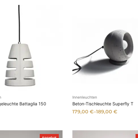
n
Innenleuchten
SFÜHRUNG WÄHLEN
AUSFÜHRUNG WÄHL
eleuchte Battaglia 150
Beton-Tischleuchte Superfly T
179,00
€
–
189,00
€
P
Angebot