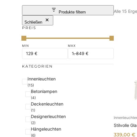
Alle 15 Er
Produkte filtern
Schließen
PREIS
KATEGORIEN
K
Innenleuchten
(15)
a
Betonlampen
t
(4)
e
Deckenleuchten
g
(1)
Designerleuchten
o
Innenleuchte
I
(2)
r
Stilvolle G
Hängeleuchten
i
339,00
€
(6)