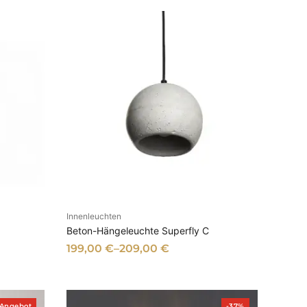
Innenleuchten
EN
AUSFÜHRUNG WÄHLEN
Beton-Hängeleuchte Superfly C
199,00
€
–
209,00
€
P
P
Angebot
-37%