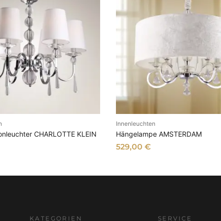
n
Innenleuchten
N DEN WARENKORB
IN DEN WARENKOR
onleuchter CHARLOTTE KLEIN
Hängelampe AMSTERDAM
529,00
€
KATEGORIEN
SERVICE