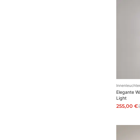
Innenleuchte
AU
Elegante W
Light
255,00
€
U
A
r
k
s
t
p
u