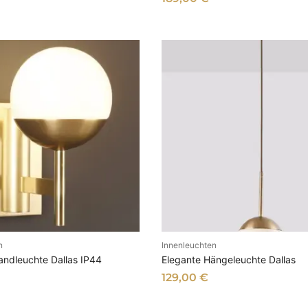
e
r
t
n
Innenleuchten
SFÜHRUNG WÄHLEN
AUSFÜHRUNG WÄHL
andleuchte Dallas IP44
Elegante Hängeleuchte Dallas
129,00
€