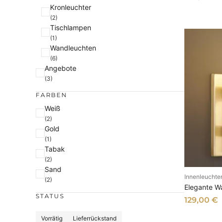
e
Kronleuchter
(2)
Tischlampen
(1)
Wandleuchten
(6)
Angebote
(3)
FARBEN
F
Weiß
(2)
a
Gold
r
(1)
b
Tabak
e
(2)
Sand
Innenleuchte
AU
(2)
Elegante W
STATUS
129,00
€
S
Vorrätig
Lieferrückstand