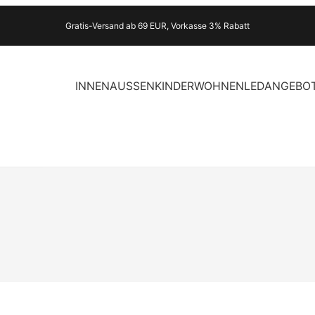
Gratis-Versand ab 69 EUR, Vorkasse 3% Rabatt
INNEN
AUSSEN
KINDER
WOHNEN
LED
ANGEBO