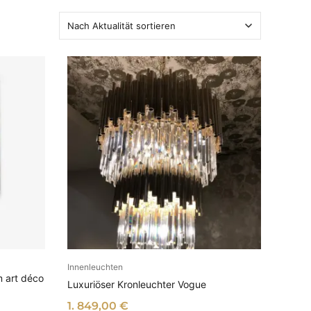
EN
Innenleuchten
IN DEN WARENKORB
 art déco
Luxuriöser Kronleuchter Vogue
1. 849,00
€