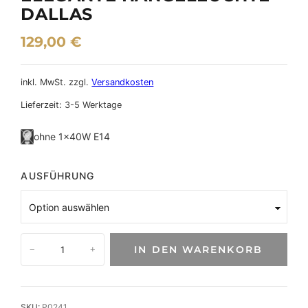
DALLAS
129,00
€
inkl. MwSt.
zzgl.
Versandkosten
Lieferzeit:
3-5 Werktage
ohne 1×40W E14
AUSFÜHRUNG
E
IN DEN WARENKORB
−
+
l
e
g
a
SKU:
P0241