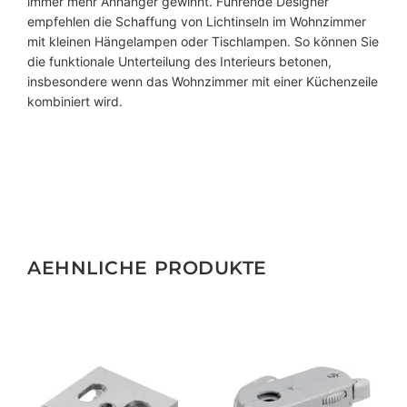
immer mehr Anhänger gewinnt. Führende Designer
s
empfehlen die Schaffung von Lichtinseln im Wohnzimmer
M
mit kleinen Hängelampen oder Tischlampen. So können Sie
e
die funktionale Unterteilung des Interieurs betonen,
n
insbesondere wenn das Wohnzimmer mit einer Küchenzeile
g
kombiniert wird.
e
AEHNLICHE PRODUKTE