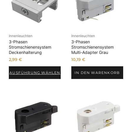
Innenleuchten
Innenleuchten
3-Phasen
3-Phasen
Stromschienensystem
Stromschienensystem
Deckenhalterung
Multi-Adapter Grau
2,99
€
10,19
€
AUSFÜHRUNG WÄHLEN
IN DEN WARENKORB