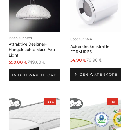
Innenleuchten
Spotleuchten
Attraktive Designer-
Außendeckenstrahler
Hängeleuchte Muse Axo
FORM IP65
Light
54,90
€
79,90
€
599,00
€
749,00
€
Ursprünglicher
Aktueller
Ursprünglicher
Aktueller
Preis
Preis
Preis
Preis
IN DEN WARENKORB
war:
ist:
IN DEN WARENKORB
war:
ist:
79,90 €
54,90 €.
749,00 €
599,00 €.
Produkt
Produkt
-33%
-11%
im
im
Angebot
Angebot