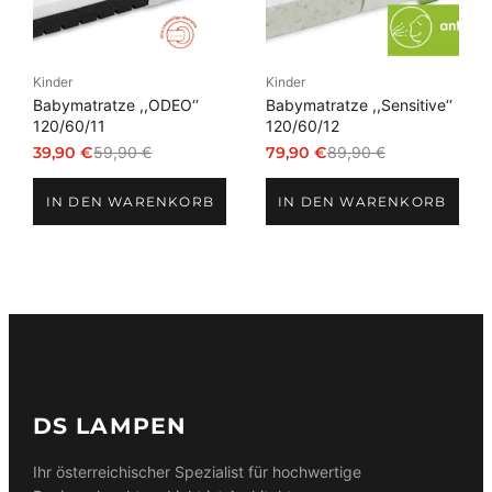
Kinder
Kinder
Babymatratze ,,ODEO‘‘
Babymatratze ,,Sensitive‘‘
120/60/11
120/60/12
39,90
€
59,90
€
79,90
€
89,90
€
Ursprünglicher
Aktueller
Ursprünglicher
Aktueller
Preis
Preis
Preis
Preis
IN DEN WARENKORB
IN DEN WARENKORB
war:
ist:
war:
ist:
59,90 €
39,90 €.
89,90 €
79,90 €.
DS LAMPEN
Ihr österreichischer Spezialist für hochwertige