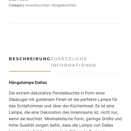
n
Category:
Innenleuchten
, 
Hängeleuchten
t
e
H
ä
n
g
e
l
BESCHREIBUNG
ZUSÄTZLICHE
e
INFORMATIONEN
u
c
h
Hängelampe Dallas
t
Die extrem dekorative Pendelleuchte in Form einer
e
Glaskugel mit goldenem Finish ist die perfekte Lampe für
D
das Schlafzimmer und über der Kücheninsel. Es ist eine
a
Lampe, die eine Dekoration des Innenraums ist, nicht nur,
l
wenn sie leuchtet. Minimalistische Form, geringe Größe und
l
hohe Qualität sorgen dafür, dass die Lampe von Dallas
a