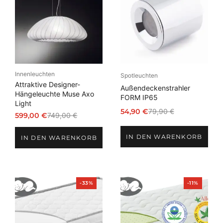
Angebot
Angebot
Innenleuchten
Spotleuchten
Attraktive Designer-
Außendeckenstrahler
Hängeleuchte Muse Axo
FORM IP65
Light
54,90
€
79,90
€
599,00
€
749,00
€
Ursprünglicher
Aktueller
Ursprünglicher
Aktueller
Preis
Preis
Preis
Preis
IN DEN WARENKORB
war:
ist:
IN DEN WARENKORB
war:
ist:
79,90 €
54,90 €.
749,00 €
599,00 €.
Produkt
Produkt
-33%
-11%
im
im
Angebot
Angebot