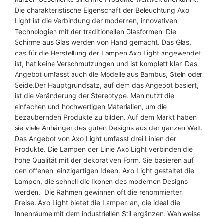
M
Die charakteristische Eigenschaft der Beleuchtung Axo
e
Light ist die Verbindung der modernen, innovativen
n
Technologien mit der traditionellen Glasformen. Die
g
Schirme aus Glas werden von Hand gemacht. Das Glas,
e
das für die Herstellung der Lampen Axo Light angewendet
ist, hat keine Verschmutzungen und ist komplett klar. Das
Angebot umfasst auch die Modelle aus Bambus, Stein oder
Seide.Der Hauptgrundsatz, auf dem das Angebot basiert,
ist die Veränderung der Stereotype. Man nutzt die
einfachen und hochwertigen Materialien, um die
bezaubernden Produkte zu bilden. Auf dem Markt haben
sie viele Anhänger des guten Designs aus der ganzen Welt.
Das Angebot von Axo Light umfasst drei Linien der
Produkte. Die Lampen der Linie Axo Light verbinden die
hohe Qualität mit der dekorativen Form. Sie basieren auf
den offenen, einzigartigen Ideen. Axo Light gestaltet die
Lampen, die schnell die Ikonen des modernen Designs
werden. Die Rahmen gewinnen oft die renommierten
Preise. Axo Light bietet die Lampen an, die ideal die
Innenräume mit dem industriellen Stil ergänzen. Wahlweise