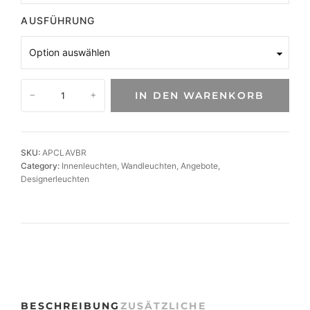
AUSFÜHRUNG
E
IN DEN WARENKORB
−
+
l
e
g
a
SKU:
APCLAVBR
n
Category:
Innenleuchten
, 
Wandleuchten
, 
Angebote
, 
t
Designerleuchten
e
W
a
n
d
l
e
u
BESCHREIBUNG
ZUSÄTZLICHE