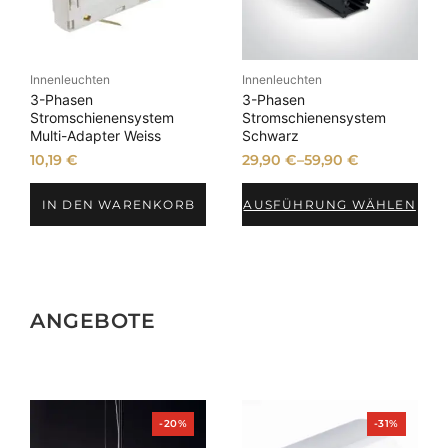
Innenleuchten
Innenleuchten
3-Phasen
3-Phasen
Stromschienensystem
Stromschienensystem
Multi-Adapter Weiss
Schwarz
10,19
€
29,90
€
–
59,90
€
IN DEN WARENKORB
AUSFÜHRUNG WÄHLEN
ANGEBOTE
Produkt
Produkt
-20%
-31%
im
im