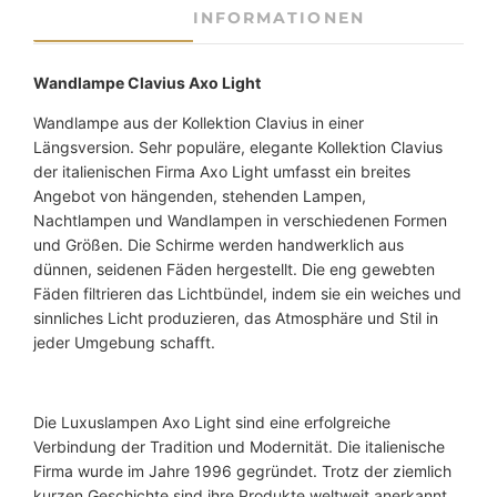
c
INFORMATIONEN
h
t
e
Wandlampe Clavius Axo Light
C
Wandlampe aus der Kollektion Clavius in einer
l
Längsversion. Sehr populäre, elegante Kollektion Clavius
a
der italienischen Firma Axo Light umfasst ein breites
v
Angebot von hängenden, stehenden Lampen,
i
Nachtlampen und Wandlampen in verschiedenen Formen
u
und Größen. Die Schirme werden handwerklich aus
s
dünnen, seidenen Fäden hergestellt. Die eng gewebten
B
Fäden filtrieren das Lichtbündel, indem sie ein weiches und
R
sinnliches Licht produzieren, das Atmosphäre und Stil in
A
jeder Umgebung schafft.
x
o
L
i
Die Luxuslampen Axo Light sind eine erfolgreiche
g
Verbindung der Tradition und Modernität. Die italienische
h
Firma wurde im Jahre 1996 gegründet. Trotz der ziemlich
t
kurzen Geschichte sind ihre Produkte weltweit anerkannt.