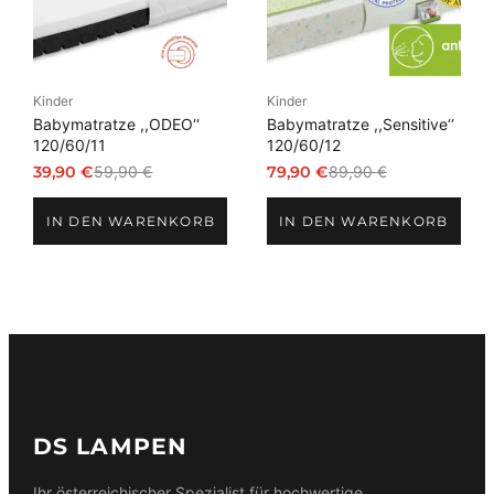
Kinder
Kinder
Babymatratze ,,ODEO‘‘
Babymatratze ,,Sensitive‘‘
120/60/11
120/60/12
39,90
€
59,90
€
79,90
€
89,90
€
Ursprünglicher
Aktueller
Ursprünglicher
Aktueller
Preis
Preis
Preis
Preis
IN DEN WARENKORB
IN DEN WARENKORB
war:
ist:
war:
ist:
59,90 €
39,90 €.
89,90 €
79,90 €.
DS LAMPEN
Ihr österreichischer Spezialist für hochwertige