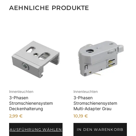
AEHNLICHE PRODUKTE
Innenleuchten
Innenleuchten
3-Phasen
3-Phasen
Stromschienensystem
Stromschienensystem
Deckenhalterung
Multi-Adapter Grau
2,99
€
10,19
€
AUSFÜHRUNG WÄHLEN
IN DEN WARENKORB