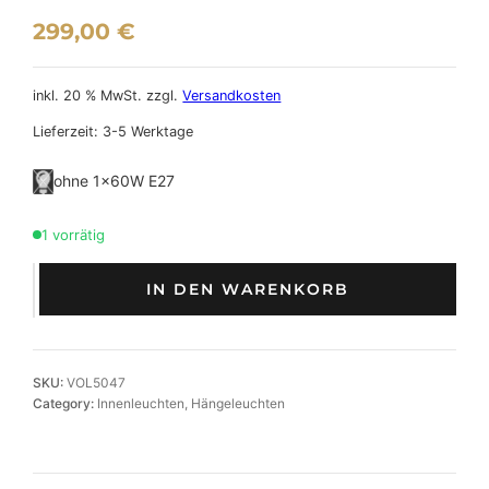
299,00
€
inkl. 20 % MwSt.
zzgl.
Versandkosten
Lieferzeit:
3-5 Werktage
ohne 1×60W E27
1 vorrätig
S
IN DEN WARENKORB
t
y
l
i
SKU:
VOL5047
s
Category:
Innenleuchten
, 
Hängeleuchten
c
h
e