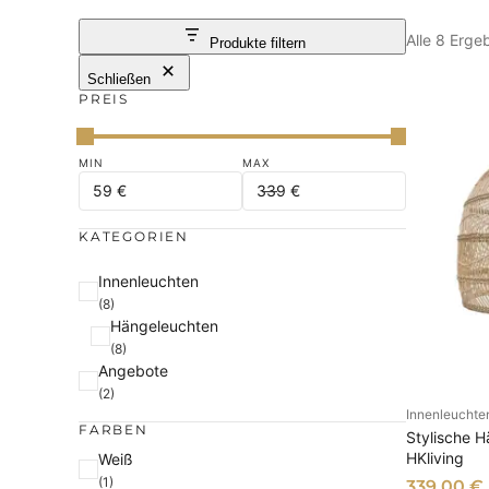
Alle 8 Erg
Produkte filtern
Schließen
PREIS
KATEGORIEN
K
Innenleuchten
(8)
a
Hängeleuchten
t
(8)
e
Angebote
g
(2)
Innenleuchte
o
I
FARBEN
Stylische H
r
HKliving
F
Weiß
i
(1)
339,00
€
a