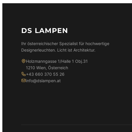
w
9
a
,
r
0
:
0
DS LAMPEN
9
9
€
Ihr österreichischer Spezialist für hochwertige
,
.
Designerleuchten. Licht ist Architektur.
9
0
Holzmanngasse 1/Halle 1 Obj.31
1210 Wien, Österreich
+43 660 370 55 26
€
info@dslampen.at