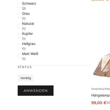
e
Schwarz
r
(2)
b
Grau
e
(1)
Natural
(1)
Kupfer
(1)
Hellgrau
(1)
Matt Weiß
(1)
STATUS
S
Vorrätig
t
Innenleuchte
a
I
ANWENDEN
Hängelampe
t
u
59,00
€
9
U
A
s