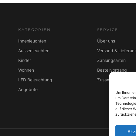
w
9
a
,
r
0
:
0
KATEGORIEN
SERVICE
1
Innenleuchten
Über uns
2
€
9
.
Aussenleuchten
Versand & Lieferun
,
Kinder
Zahlungsarten
9
Wohnen
Bestellvorgang
0
LED Beleuchtung
Zusammenarbeit B
€
Angebote
Um Ihnen ei
um Gerätein
Technologie
auf dieser W
zurückziehe
Akz