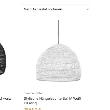
Innenleuchten
B
IN DEN WARENKORB
Schwarz
Stylische Hängeleuchte Ball M Weiß
HKliving
299,00
€