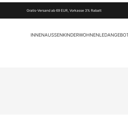
Gratis-Versand ab 69 EUR, Vorkasse 3% Rabatt
INNEN
AUSSEN
KINDER
WOHNEN
LED
ANGEBO