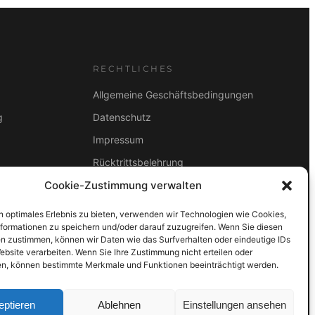
RECHTLICHES
Allgemeine Geschäftsbedingungen
g
Datenschutz
Impressum
Rücktrittsbelehrung
2B
Cookie-Zustimmung verwalten
ZAHLUNGSARTEN
Vorkasse
Visa
Mastercard
Link
n optimales Erlebnis zu bieten, verwenden wir Technologien wie Cookies,
formationen zu speichern und/oder darauf zuzugreifen. Wenn Sie diesen
PayPal
G-Pay
Apple Pay
Klarna
n zustimmen, können wir Daten wie das Surfverhalten oder eindeutige IDs
ebsite verarbeiten. Wenn Sie Ihre Zustimmung nicht erteilen oder
n, können bestimmte Merkmale und Funktionen beeinträchtigt werden.
eptieren
Ablehnen
Einstellungen ansehen