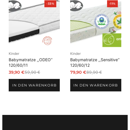
Produkt
Produkt
-33%
-11%
im
im
Angebot
Angebot
Kinder
Kinder
Babymatratze ,,ODEO‘‘
Babymatratze ,,Sensitive‘‘
120/60/11
120/60/12
39,90
€
59,90
€
79,90
€
89,90
€
Ursprünglicher
Aktueller
Ursprünglicher
Aktueller
Preis
Preis
Preis
Preis
IN DEN WARENKORB
IN DEN WARENKORB
war:
ist:
war:
ist:
59,90 €
39,90 €.
89,90 €
79,90 €.