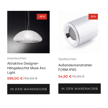
Produkt
Produkt
-20%
-31%
im
im
Angebot
Angebot
Innenleuchten
Spotleuchten
Attraktive Designer-
Außendeckenstrahler
Hängeleuchte Muse Axo
FORM IP65
Light
54,90
€
79,90
€
599,00
€
749,00
€
Ursprünglicher
Aktueller
Ursprünglicher
Aktueller
Preis
Preis
Preis
Preis
IN DEN WARENKORB
war:
ist:
IN DEN WARENKORB
war:
ist:
79,90 €
54,90 €.
749,00 €
599,00 €.