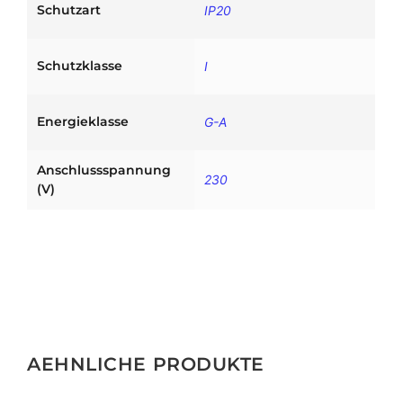
e
Schutzart
IP20
n
g
Schutzklasse
I
e
Energieklasse
G-A
Anschlussspannung
230
(V)
AEHNLICHE PRODUKTE