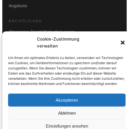
Angebote
RECHTLICHES
Allgemeine Geschäftsbedingungen
Cookie-Zustimmung
Datenschutz
verwalten
Impressum
Um Ihnen ein optimales Erlebnis zu bieten, verwenden wir Technologien
Rücktrittsbelehrung
wie Cookies, um Geräteinformationen zu speichern und/oder darauf
zuzugreifen. Wenn Sie diesen Technologien zustimmen, können wir
ZAHLUNGSARTEN
Daten wie das Surfverhalten oder eindeutige IDs auf dieser Website
verarbeiten. Wenn Sie Ihre Zustimmung nicht erteilen oder zurückziehen,
Vorkasse
Visa
Mastercard
Link
PayPal
G-Pay
können bestimmte Merkmale und Funktionen beeinträchtigt werden.
Apple Pay
Klarna
Akzeptieren
Ablehnen
© 2026 DS Lampen GmbH. Alle Rechte vorbehalten.
Einstellungen ansehen
Made with care in Wien 🇦🇹