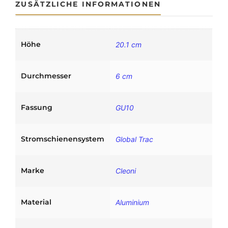
ZUSÄTZLICHE INFORMATIONEN
-
P
h
a
Höhe
20.1 cm
s
e
Durchmesser
n
6 cm
S
t
Fassung
GU10
r
o
m
Stromschienensystem
Global Trac
s
c
h
Marke
Cleoni
i
e
n
Material
Aluminium
e
M