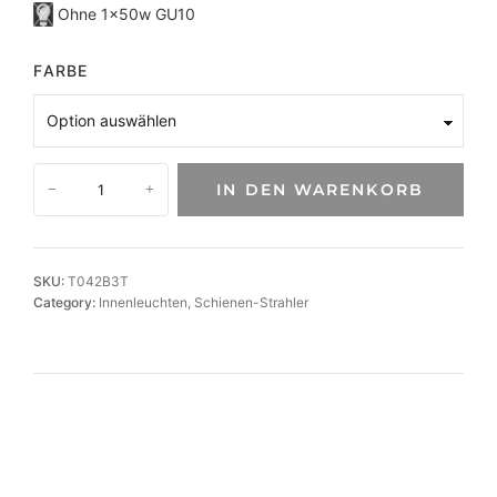
Ohne 1x50w GU10
FARBE
S
IN DEN WARENKORB
−
+
p
o
t
T
SKU:
T042B3T
O
Category:
Innenleuchten
, 
Schienen-Strahler
L
E
D
O
f
ü
r
3