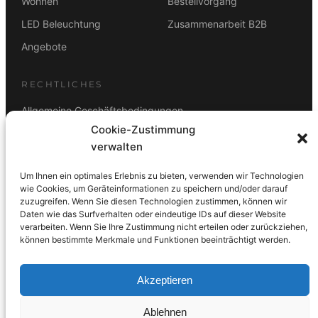
Wohnen
Bestellvorgang
LED Beleuchtung
Zusammenarbeit B2B
Angebote
RECHTLICHES
Allgemeine Geschäftsbedingungen
Cookie-Zustimmung
Datenschutz
verwalten
Impressum
Um Ihnen ein optimales Erlebnis zu bieten, verwenden wir Technologien
Rücktrittsbelehrung
wie Cookies, um Geräteinformationen zu speichern und/oder darauf
zuzugreifen. Wenn Sie diesen Technologien zustimmen, können wir
ZAHLUNGSARTEN
Daten wie das Surfverhalten oder eindeutige IDs auf dieser Website
verarbeiten. Wenn Sie Ihre Zustimmung nicht erteilen oder zurückziehen,
Vorkasse
Visa
Mastercard
Link
PayPal
G-Pay
können bestimmte Merkmale und Funktionen beeinträchtigt werden.
Apple Pay
Klarna
Akzeptieren
Ablehnen