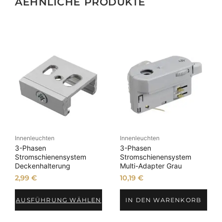
AEHNLICHE PRODUKTE
i
e
n
e
M
e
n
g
e
Innenleuchten
Innenleuchten
3-Phasen
3-Phasen
Stromschienensystem
Stromschienensystem
Deckenhalterung
Multi-Adapter Grau
2,99
€
10,19
€
AUSFÜHRUNG WÄHLEN
IN DEN WARENKORB