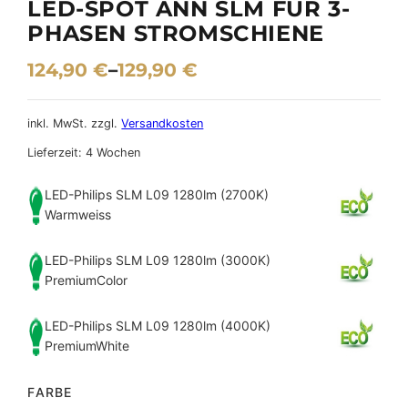
LED-SPOT ANN SLM FÜR 3-
PHASEN STROMSCHIENE
124,90
€
–
129,90
€
inkl. MwSt.
zzgl.
Versandkosten
Lieferzeit:
4 Wochen
LED-Philips SLM L09 1280lm (2700K)
Warmweiss
LED-Philips SLM L09 1280lm (3000K)
PremiumColor
LED-Philips SLM L09 1280lm (4000K)
PremiumWhite
FARBE