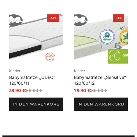
Produkt
Produkt
-33%
-11%
im
im
Angebot
Angebot
Kinder
Kinder
Babymatratze ,,ODEO‘‘
Babymatratze ,,Sensitive‘‘
120/60/11
120/60/12
39,90
€
59,90
€
79,90
€
89,90
€
Ursprünglicher
Aktueller
Ursprünglicher
Aktueller
Preis
Preis
Preis
Preis
IN DEN WARENKORB
IN DEN WARENKORB
war:
ist:
war:
ist:
59,90 €
39,90 €.
89,90 €
79,90 €.