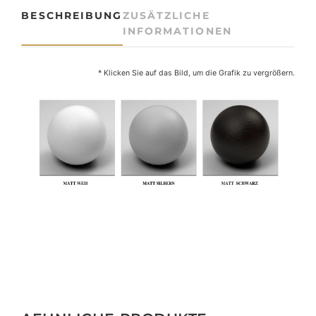
M
BESCHREIBUNG
ZUSÄTZLICHE
f
INFORMATIONEN
ü
r
3
* Klicken Sie auf das Bild, um die Grafik zu vergrößern.
-
P
h
a
s
e
n
S
t
r
o
m
s
c
h