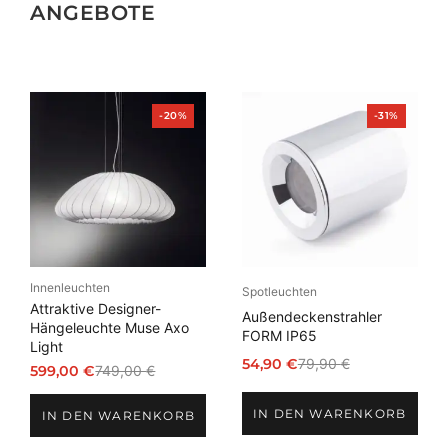
ANGEBOTE
Produkt
Produkt
-20%
-31%
im
im
Angebot
Angebot
Innenleuchten
Spotleuchten
Attraktive Designer-
Außendeckenstrahler
Hängeleuchte Muse Axo
FORM IP65
Light
54,90
€
79,90
€
599,00
€
749,00
€
Ursprünglicher
Aktueller
Ursprünglicher
Aktueller
Preis
Preis
Preis
Preis
IN DEN WARENKORB
war:
ist:
IN DEN WARENKORB
war:
ist:
79,90 €
54,90 €.
749,00 €
599,00 €.