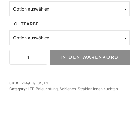
LICHTFARBE
L
IN DEN WARENKORB
−
+
E
D
-
S
SKU:
T214/FH/L09/Td
p
Category:
LED Beleuchtung
, 
Schienen-Strahler
, 
Innenleuchten
o
t
A
n
n
S
L