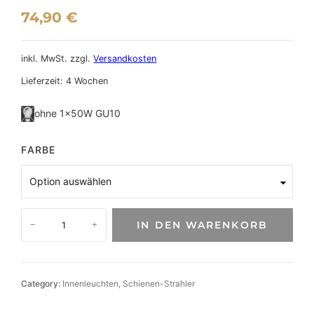
74,90
€
inkl. MwSt.
zzgl.
Versandkosten
Lieferzeit:
4 Wochen
ohne 1×50W GU10
FARBE
S
IN DEN WARENKORB
−
+
p
o
t
G
Category:
Innenleuchten
, 
Schienen-Strahler
A
B