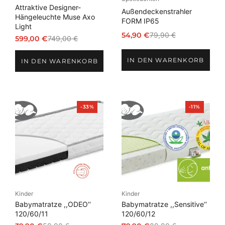
Attraktive Designer-
Außendeckenstrahler
Hängeleuchte Muse Axo
FORM IP65
Light
54,90
€
79,90
€
599,00
€
749,00
€
Ursprünglicher
Aktueller
Ursprünglicher
Aktueller
Preis
Preis
Preis
Preis
IN DEN WARENKORB
war:
ist:
IN DEN WARENKORB
war:
ist:
79,90 €
54,90 €.
749,00 €
599,00 €.
Produkt
Produkt
-33%
-11%
im
im
Angebot
Angebot
Kinder
Kinder
Babymatratze ,,ODEO‘‘
Babymatratze ,,Sensitive‘‘
120/60/11
120/60/12