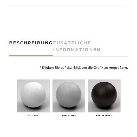
I
N
E
U
f
ü
BESCHREIBUNG
ZUSÄTZLICHE
r
INFORMATIONEN
3
-
P
* Klicken Sie auf das Bild, um die Grafik zu vergrößern.
h
a
s
e
n
S
t
r
o
m