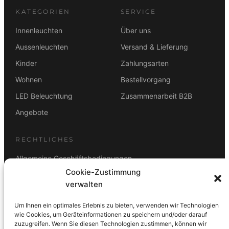
KATEGORIEN
SERVICE
Innenleuchten
Über uns
Aussenleuchten
Versand & Lieferung
Kinder
Zahlungsarten
Wohnen
Bestellvorgang
LED Beleuchtung
Zusammenarbeit B2B
Angebote
RECHTLICHES
Allgemeine Geschäftsbedingungen
Cookie-Zustimmung
Datenschutz
verwalten
Impressum
Um Ihnen ein optimales Erlebnis zu bieten, verwenden wir Technologien
Rücktrittsbelehrung
wie Cookies, um Geräteinformationen zu speichern und/oder darauf
zuzugreifen. Wenn Sie diesen Technologien zustimmen, können wir
ZAHLUNGSARTEN