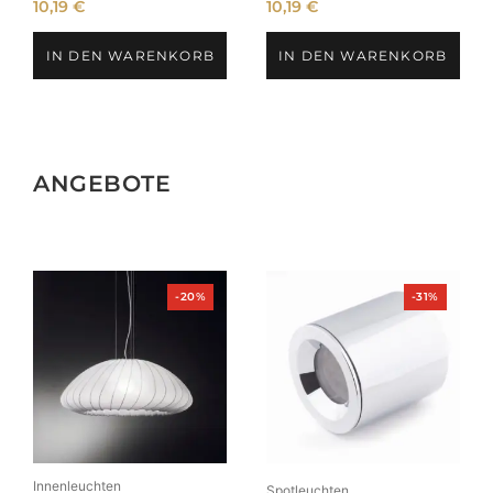
10,19
€
10,19
€
IN DEN WARENKORB
IN DEN WARENKORB
ANGEBOTE
Produkt
Produkt
-20%
-31%
im
im
Angebot
Angebot
Innenleuchten
Spotleuchten