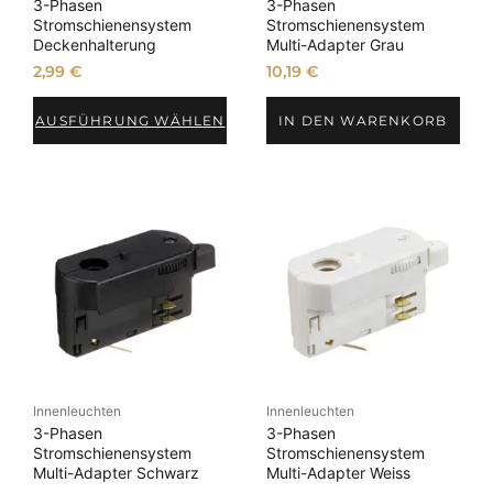
3-Phasen
3-Phasen
Stromschienensystem
Stromschienensystem
Deckenhalterung
Multi-Adapter Grau
2,99
€
10,19
€
AUSFÜHRUNG WÄHLEN
IN DEN WARENKORB
Innenleuchten
Innenleuchten
3-Phasen
3-Phasen
Stromschienensystem
Stromschienensystem
Multi-Adapter Schwarz
Multi-Adapter Weiss