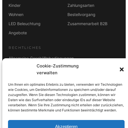
Kinder
Zahlungsarten
Wohnen
Bestellvorgang
LED Beleuchtung
Zusammenarbeit B2B
Angebote
RECHTLICHES
Allgemeine Geschäftsbedingungen
Cookie-Zustimmung
Datenschutz
verwalten
Impressum
Um Ihnen ein optimales Erlebnis zu bieten, verwenden wir Technologien
Rücktrittsbelehrung
wie Cookies, um Geräteinformationen zu speichern und/oder darauf
zuzugreifen. Wenn Sie diesen Technologien zustimmen, können wir
ZAHLUNGSARTEN
Daten wie das Surfverhalten oder eindeutige IDs auf dieser Website
verarbeiten. Wenn Sie Ihre Zustimmung nicht erteilen oder zurückziehen,
Vorkasse
Visa
Mastercard
Link
PayPal
G-Pay
können bestimmte Merkmale und Funktionen beeinträchtigt werden.
Apple Pay
Klarna
Akzeptieren