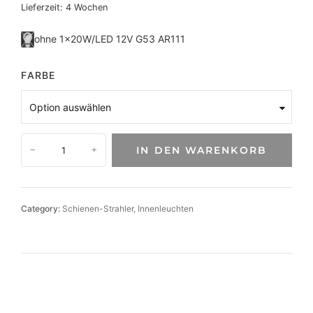
Lieferzeit:
4 Wochen
ohne 1×20W/LED 12V G53 AR111
FARBE
S
IN DEN WARENKORB
−
+
p
o
t
D
Category:
Schienen-Strahler
, 
Innenleuchten
e
d
r
a
f
ü
r