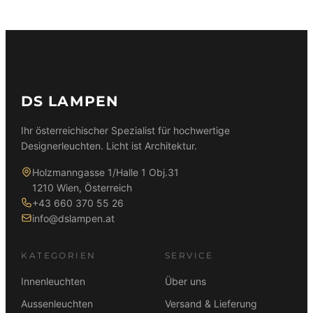
DS LAMPEN
Ihr österreichischer Spezialist für hochwertige
Designerleuchten. Licht ist Architektur.
Holzmanngasse 1/Halle 1 Obj.31
1210 Wien, Österreich
+43 660 370 55 26
info@dslampen.at
KATEGORIEN
SERVICE
Innenleuchten
Über uns
Aussenleuchten
Versand & Lieferung