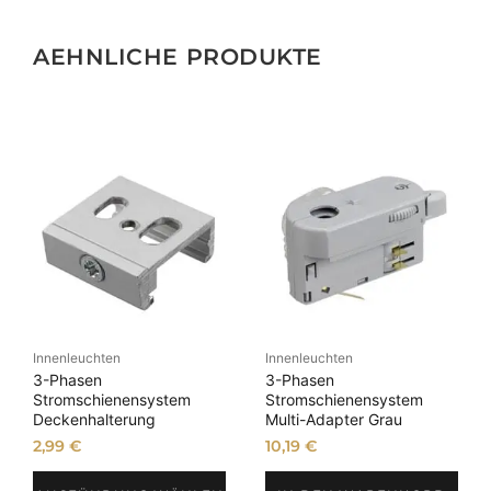
M
e
AEHNLICHE PRODUKTE
n
g
e
Innenleuchten
Innenleuchten
3-Phasen
3-Phasen
Stromschienensystem
Stromschienensystem
Deckenhalterung
Multi-Adapter Grau
2,99
€
10,19
€