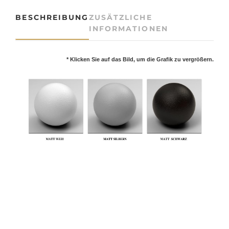
3
BESCHREIBUNG
ZUSÄTZLICHE
-
INFORMATIONEN
P
h
a
* Klicken Sie auf das Bild, um die Grafik zu vergrößern.
s
e
n
S
t
r
o
m
s
c
h
i
e
n
e