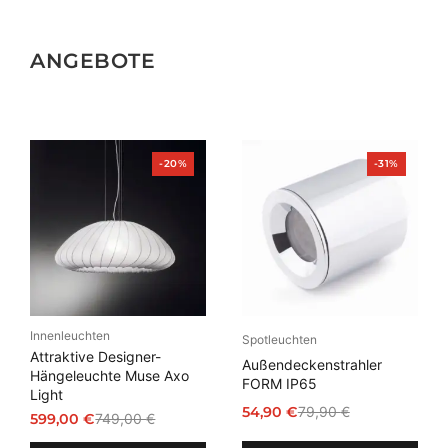
ANGEBOTE
Produkt
Produkt
-20%
-31%
im
im
Angebot
Angebot
Innenleuchten
Spotleuchten
Attraktive Designer-
Außendeckenstrahler
Hängeleuchte Muse Axo
FORM IP65
Light
54,90
€
79,90
€
599,00
€
749,00
€
Ursprünglicher
Aktueller
Ursprünglicher
Aktueller
Preis
Preis