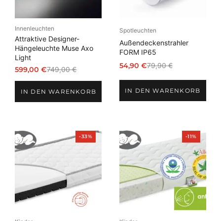
Innenleuchten
Spotleuchten
Attraktive Designer-
Außendeckenstrahler
Hängeleuchte Muse Axo
FORM IP65
Light
54,90
€
79,90
€
599,00
€
749,00
€
Ursprünglicher
Aktueller
Ursprünglicher
Aktueller
Preis
Preis
Preis
Preis
IN DEN WARENKORB
war:
ist:
IN DEN WARENKORB
war:
ist:
79,90 €
54,90 €.
749,00 €
599,00 €.
Produkt
Produkt
-33%
-11%
im
im
Angebot
Angebot