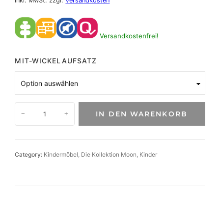
inkl. MwSt.
zzgl.
Versandkosten
Versandkostenfrei!
MIT-WICKELAUFSATZ
M
IN DEN WARENKORB
−
+
o
o
n
K
Category:
Kindermöbel
, 
Die Kollektion Moon
, 
Kinder
o
m
m
o
d
e