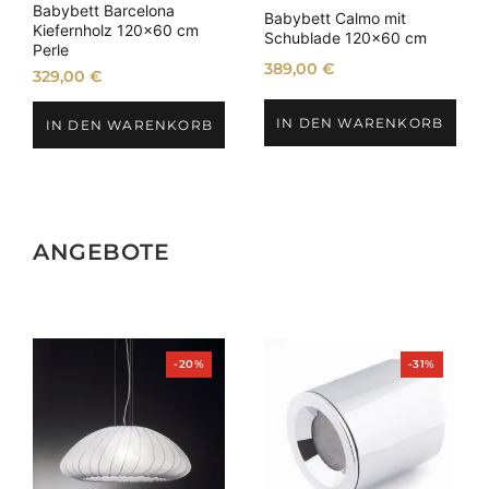
Babybett Barcelona
Babybett Calmo mit
Kiefernholz 120×60 cm
Schublade 120×60 cm
Perle
389,00
€
329,00
€
IN DEN WARENKORB
IN DEN WARENKORB
ANGEBOTE
Produkt
Produkt
-20%
-31%
im
im
Angebot
Angebot