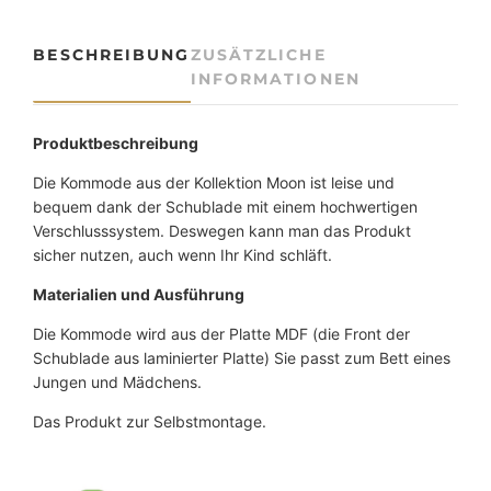
m
i
BESCHREIBUNG
ZUSÄTZLICHE
t
INFORMATIONEN
3
S
c
Produktbeschreibung
h
u
Die Kommode aus der Kollektion Moon ist leise und
b
bequem dank der Schublade mit einem hochwertigen
l
Verschlusssystem. Deswegen kann man das Produkt
a
sicher nutzen, auch wenn Ihr Kind schläft.
d
Materialien und Ausführung
e
n
Die Kommode wird aus der Platte MDF (die Front der
M
Schublade aus laminierter Platte) Sie passt zum Bett eines
e
Jungen und Mädchens.
n
Das Produkt zur Selbstmontage.
g
e