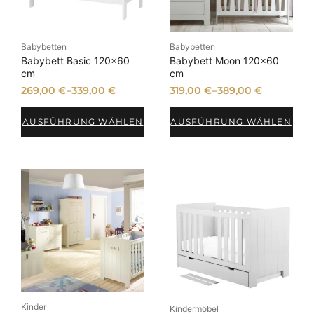
Babybetten
Babybetten
Babybett Basic 120×60
Babybett Moon 120×60
cm
cm
269,00
€
–
339,00
€
319,00
€
–
389,00
€
AUSFÜHRUNG WÄHLEN
AUSFÜHRUNG WÄHLEN
Kinder
Kindermöbel