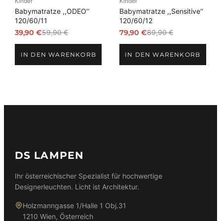
Kinder
Kinder
Babymatratze ,,ODEO‘‘
Babymatratze ,,Sensitive‘‘
120/60/11
120/60/12
39,90
€
59,90
€
79,90
€
89,90
€
Ursprünglicher
Aktueller
Ursprünglicher
Aktueller
Preis
Preis
Preis
Preis
IN DEN WARENKORB
IN DEN WARENKORB
war:
ist:
war:
ist:
59,90 €
39,90 €.
89,90 €
79,90 €.
DS LAMPEN
Ihr österreichischer Spezialist für hochwertige
Designerleuchten. Licht ist Architektur.
Holzmanngasse 1/Halle 1 Obj.31
1210 Wien, Österreich