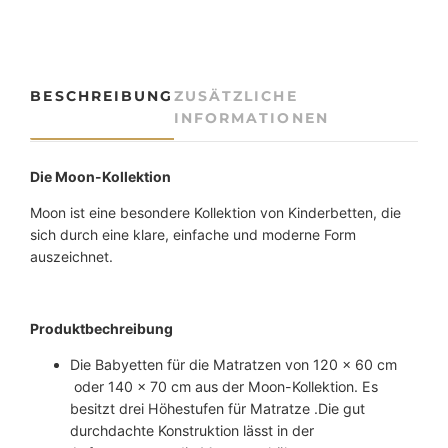
e
r
-
S
BESCHREIBUNG
ZUSÄTZLICHE
e
INFORMATIONEN
t
M
o
Die Moon-Kollektion
o
Moon ist eine besondere Kollektion von Kinderbetten, die
n
sich durch eine klare, einfache und moderne Form
|
auszeichnet.
2
T
e
i
Produktbechreibung
l
Die Babyetten für die Matratzen von 120 x 60 cm
i
oder 140 x 70 cm aus der Moon-Kollektion. Es
g
besitzt drei Höhestufen für Matratze .Die gut
M
durchdachte Konstruktion lässt in der
e