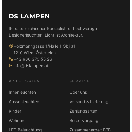
DS LAMPEN
Ihr österreichischer Spezialist für hochwertige
Designerleuchten. Licht ist Architektur.
Holzmanngasse 1/Halle 1 Obj.31
1210 Wien, Österreich
+43 660 370 55 26
info@dslampen.at
KATEGORIEN
SERVICE
Innenleuchten
Über uns
Aussenleuchten
Versand & Lieferung
Kinder
Zahlungsarten
Wohnen
Bestellvorgang
LED Beleuchtung
Zusammenarbeit B2B