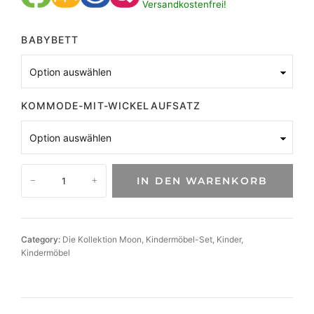
Versandkostenfrei!
BABYBETT
KOMMODE-MIT-WICKELAUFSATZ
K
IN DEN WARENKORB
−
+
i
n
d
e
Category:
Die Kollektion Moon
, 
Kindermöbel-Set
, 
Kinder
, 
r
Kindermöbel
z
i
m
m