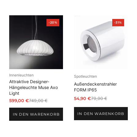
Produkt
Produkt
-20%
-31%
im
im
Angebot
Angebot
Innenleuchten
Spotleuchten
Attraktive Designer-
Außendeckenstrahler
Hängeleuchte Muse Axo
FORM IP65
Light
54,90
€
79,90
€
599,00
€
749,00
€
Ursprünglicher
Aktueller
Ursprünglicher
Aktueller
Preis
Preis
Preis
Preis
IN DEN WARENKORB
war:
ist:
IN DEN WARENKORB
war:
ist:
79,90 €
54,90 €.
749,00 €
599,00 €.