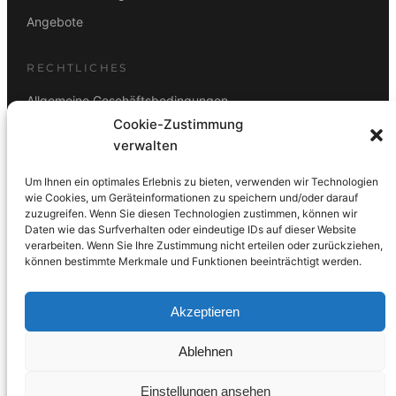
Angebote
RECHTLICHES
Allgemeine Geschäftsbedingungen
Cookie-Zustimmung
Datenschutz
verwalten
Impressum
Um Ihnen ein optimales Erlebnis zu bieten, verwenden wir Technologien
Rücktrittsbelehrung
wie Cookies, um Geräteinformationen zu speichern und/oder darauf
zuzugreifen. Wenn Sie diesen Technologien zustimmen, können wir
ZAHLUNGSARTEN
Daten wie das Surfverhalten oder eindeutige IDs auf dieser Website
verarbeiten. Wenn Sie Ihre Zustimmung nicht erteilen oder zurückziehen,
Vorkasse
Visa
Mastercard
Link
PayPal
G-Pay
können bestimmte Merkmale und Funktionen beeinträchtigt werden.
Apple Pay
Klarna
Akzeptieren
Ablehnen
© 2026 DS Lampen GmbH. Alle Rechte vorbehalten.
Einstellungen ansehen