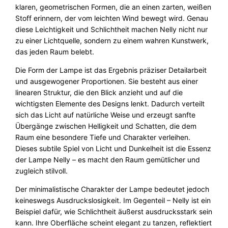
klaren, geometrischen Formen, die an einen zarten, weißen
e
Stoff erinnern, der vom leichten Wind bewegt wird. Genau
N
diese Leichtigkeit und Schlichtheit machen Nelly nicht nur
e
zu einer Lichtquelle, sondern zu einem wahren Kunstwerk,
l
das jeden Raum belebt.
l
y
Die Form der Lampe ist das Ergebnis präziser Detailarbeit
A
und ausgewogener Proportionen. Sie besteht aus einer
x
linearen Struktur, die den Blick anzieht und auf die
o
wichtigsten Elemente des Designs lenkt. Dadurch verteilt
L
sich das Licht auf natürliche Weise und erzeugt sanfte
i
Übergänge zwischen Helligkeit und Schatten, die dem
g
Raum eine besondere Tiefe und Charakter verleihen.
h
Dieses subtile Spiel von Licht und Dunkelheit ist die Essenz
t
der Lampe Nelly – es macht den Raum gemütlicher und
M
zugleich stilvoll.
e
n
Der minimalistische Charakter der Lampe bedeutet jedoch
g
keineswegs Ausdruckslosigkeit. Im Gegenteil – Nelly ist ein
e
Beispiel dafür, wie Schlichtheit äußerst ausdrucksstark sein
kann. Ihre Oberfläche scheint elegant zu tanzen, reflektiert