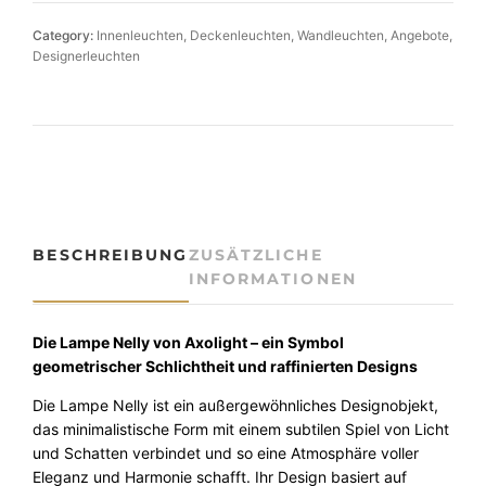
e
r
Category:
Innenleuchten
, 
Deckenleuchten
, 
Wandleuchten
, 
Angebote
, 
n
Designerleuchten
e
W
a
n
d
-
D
e
BESCHREIBUNG
ZUSÄTZLICHE
c
INFORMATIONEN
k
e
n
Die Lampe Nelly von Axolight – ein Symbol
l
geometrischer Schlichtheit und raffinierten Designs
e
Die Lampe Nelly ist ein außergewöhnliches Designobjekt,
u
das minimalistische Form mit einem subtilen Spiel von Licht
c
und Schatten verbindet und so eine Atmosphäre voller
h
Eleganz und Harmonie schafft. Ihr Design basiert auf
t