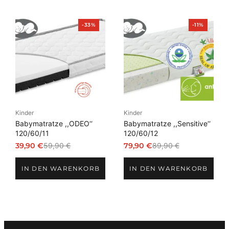
Produkt
Produkt
-33%
-11%
im
im
Angebot
Angebot
Kinder
Kinder
Babymatratze ,,ODEO‘‘
Babymatratze ,,Sensitive‘‘
120/60/11
120/60/12
39,90
€
59,90
€
79,90
€
89,90
€
Ursprünglicher
Aktueller
Ursprünglicher
Aktueller
Preis
Preis
Preis
Preis
IN DEN WARENKORB
IN DEN WARENKORB
war:
ist:
war:
ist:
59,90 €
39,90 €.
89,90 €
79,90 €.