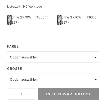
Lieferzeit:
3-5 Werktage
ohne 2×70W
Ø
60cm)
ohne 3×70W
Ø
100c
E27 (
E27 (
m)
FARBE
GRÖSSE
M
IN DEN WARENKORB
−
+
o
d