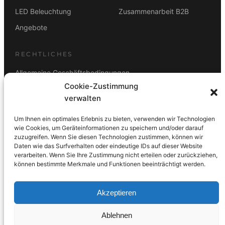
LED Beleuchtung
Zusammenarbeit B2B
Angebote
RECHTLICHES
Allgemeine Geschäftsbedingungen
Cookie-Zustimmung
Datenschutz
verwalten
Impressum
Um Ihnen ein optimales Erlebnis zu bieten, verwenden wir Technologien
Rücktrittsbelehrung
wie Cookies, um Geräteinformationen zu speichern und/oder darauf
zuzugreifen. Wenn Sie diesen Technologien zustimmen, können wir
ZAHLUNGSARTEN
Daten wie das Surfverhalten oder eindeutige IDs auf dieser Website
verarbeiten. Wenn Sie Ihre Zustimmung nicht erteilen oder zurückziehen,
Vorkasse
Visa
Mastercard
Link
PayPal
G-Pay
können bestimmte Merkmale und Funktionen beeinträchtigt werden.
Apple Pay
Klarna
Akzeptieren
Ablehnen