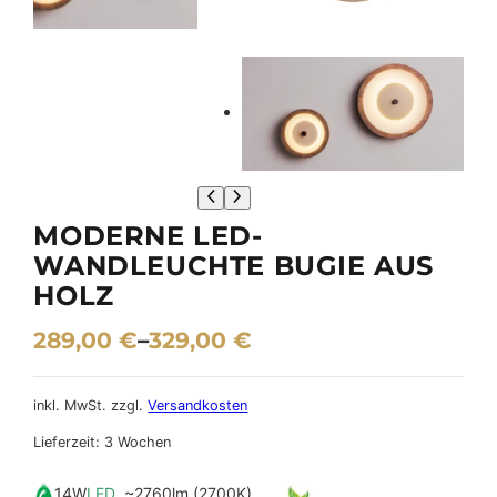
MODERNE LED-
WANDLEUCHTE BUGIE AUS
HOLZ
289,00
€
–
329,00
€
inkl. MwSt.
zzgl.
Versandkosten
Lieferzeit:
3 Wochen
14W
LED
~2760lm (2700K)