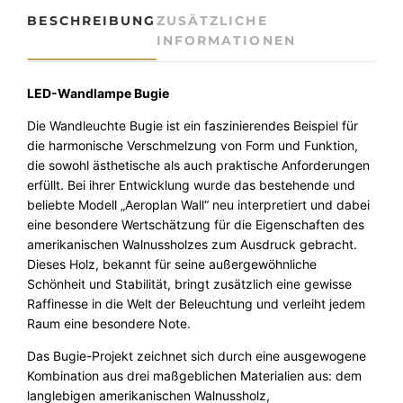
n
BESCHREIBUNG
ZUSÄTZLICHE
d
INFORMATIONEN
l
e
u
LED-Wandlampe
Bugie
c
Die Wandleuchte Bugie ist ein faszinierendes Beispiel für
h
die harmonische Verschmelzung von Form und Funktion,
t
die sowohl ästhetische als auch praktische Anforderungen
e
erfüllt. Bei ihrer Entwicklung wurde das bestehende und
B
beliebte Modell „Aeroplan Wall“ neu interpretiert und dabei
u
eine besondere Wertschätzung für die Eigenschaften des
g
amerikanischen Walnussholzes zum Ausdruck gebracht.
i
Dieses Holz, bekannt für seine außergewöhnliche
e
Schönheit und Stabilität, bringt zusätzlich eine gewisse
a
Raffinesse in die Welt der Beleuchtung und verleiht jedem
u
Raum eine besondere Note.
s
H
Das Bugie-Projekt zeichnet sich durch eine ausgewogene
o
Kombination aus drei maßgeblichen Materialien aus: dem
l
langlebigen amerikanischen Walnussholz,