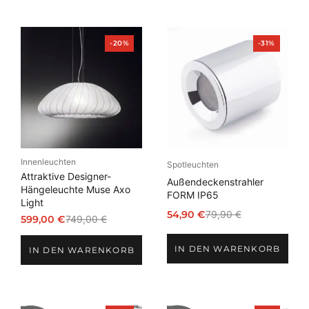
Produkt
Produkt
-20%
-31%
im
im
Angebot
Angebot
Innenleuchten
Spotleuchten
Attraktive Designer-
Außendeckenstrahler
Hängeleuchte Muse Axo
FORM IP65
Light
54,90
€
79,90
€
599,00
€
749,00
€
Ursprünglicher
Aktueller
Ursprünglicher
Aktueller
Preis
Preis
Preis
Preis
IN DEN WARENKORB
war:
ist:
IN DEN WARENKORB
war:
ist:
79,90 €
54,90 €.
749,00 €
599,00 €.