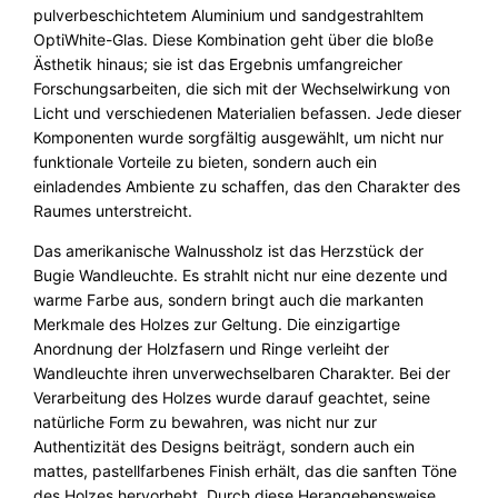
z
pulverbeschichtetem Aluminium und sandgestrahltem
M
OptiWhite-Glas. Diese Kombination geht über die bloße
e
Ästhetik hinaus; sie ist das Ergebnis umfangreicher
n
Forschungsarbeiten, die sich mit der Wechselwirkung von
g
Licht und verschiedenen Materialien befassen. Jede dieser
e
Komponenten wurde sorgfältig ausgewählt, um nicht nur
funktionale Vorteile zu bieten, sondern auch ein
einladendes Ambiente zu schaffen, das den Charakter des
Raumes unterstreicht.
Das amerikanische Walnussholz ist das Herzstück der
Bugie Wandleuchte. Es strahlt nicht nur eine dezente und
warme Farbe aus, sondern bringt auch die markanten
Merkmale des Holzes zur Geltung. Die einzigartige
Anordnung der Holzfasern und Ringe verleiht der
Wandleuchte ihren unverwechselbaren Charakter. Bei der
Verarbeitung des Holzes wurde darauf geachtet, seine
natürliche Form zu bewahren, was nicht nur zur
Authentizität des Designs beiträgt, sondern auch ein
mattes, pastellfarbenes Finish erhält, das die sanften Töne
des Holzes hervorhebt. Durch diese Herangehensweise