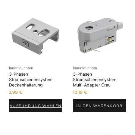
Innenleuchten
Innenleuchten
3-Phasen
3-Phasen
Stromschienensystem
Stromschienensystem
Deckenhalterung
Multi-Adapter Grau
2,99
€
10,19
€
AUSFÜHRUNG WÄHLEN
IN DEN WARENKORB