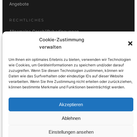
Angebote
RECHTLICHES
Allgemeine Geschäftsbedingungen
Cookie-Zustimmung
Datenschutz
verwalten
Impressum
Um Ihnen ein optimales Erlebnis zu bieten, verwenden wir Technologien
Rücktrittsbelehrung
wie Cookies, um Geräteinformationen zu speichern und/oder darauf
zuzugreifen. Wenn Sie diesen Technologien zustimmen, können wir
ZAHLUNGSARTEN
Daten wie das Surfverhalten oder eindeutige IDs auf dieser Website
verarbeiten. Wenn Sie Ihre Zustimmung nicht erteilen oder zurückziehen,
Vorkasse
Visa
Mastercard
Link
PayPal
G-Pay
können bestimmte Merkmale und Funktionen beeinträchtigt werden.
Apple Pay
Klarna
Akzeptieren
Ablehnen
© 2026 DS Lampen GmbH. Alle Rechte vorbehalten.
Einstellungen ansehen
Made with care in Wien 🇦🇹