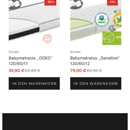
Produkt
Produkt
-33%
-11%
im
im
Angebot
Angebot
Kinder
Kinder
Babymatratze ,,ODEO‘‘
Babymatratze ,,Sensitive‘‘
120/60/11
120/60/12
39,90
€
59,90
€
79,90
€
89,90
€
Ursprünglicher
Aktueller
Ursprünglicher
Aktueller
Preis
Preis
Preis
Preis
IN DEN WARENKORB
IN DEN WARENKORB
war:
ist:
war:
ist:
59,90 €
39,90 €.
89,90 €
79,90 €.