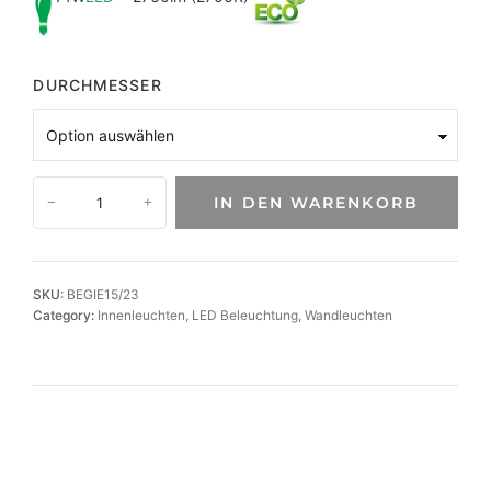
DURCHMESSER
M
IN DEN WARENKORB
−
+
o
d
e
r
SKU:
BEGIE15/23
n
Category:
Innenleuchten
, 
LED Beleuchtung
, 
Wandleuchten
e
L
E
D
-
W
a