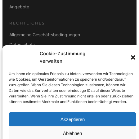
Angebote
RECHTLICHES
Allgemeine Geschäftsbedingungen
Datenschutz
Cookie-Zustimmung
Impressum
verwalten
Rücktrittsbelehrung
Um Ihnen ein optimales Erlebnis zu bieten, verwenden wir Technologien
ZAHLUNGSARTEN
wie Cookies, um Geräteinformationen zu speichern und/oder darauf
zuzugreifen. Wenn Sie diesen Technologien zustimmen, können wir
Vorkasse
Visa
Mastercard
Link
PayPal
G-Pay
Daten wie das Surfverhalten oder eindeutige IDs auf dieser Website
Apple Pay
Klarna
verarbeiten. Wenn Sie Ihre Zustimmung nicht erteilen oder zurückziehen,
können bestimmte Merkmale und Funktionen beeinträchtigt werden.
Akzeptieren
Ablehnen
© 2026 DS Lampen GmbH. Alle Rechte vorbehalten.