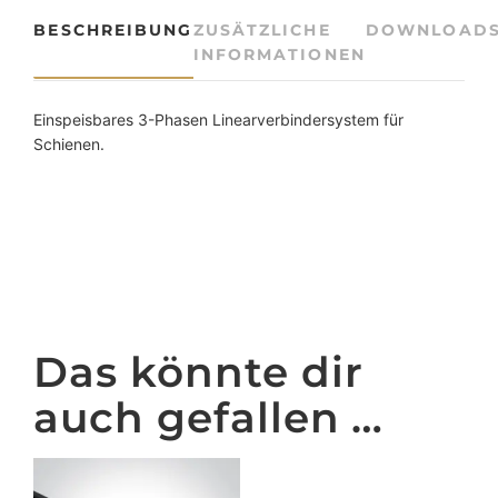
e
BESCHREIBUNG
ZUSÄTZLICHE
DOWNLOAD
r
INFORMATIONEN
f
ü
r
Einspeisbares 3-Phasen Linearverbindersystem für
3
Schienen.
-
P
h
a
s
e
n
S
Das könnte dir
c
h
auch gefallen …
i
e
n
e