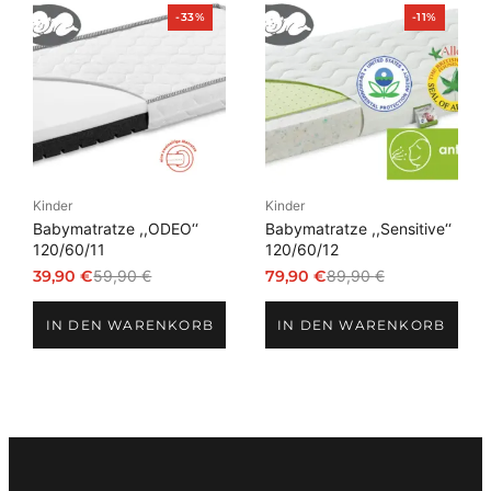
Produkt
Produkt
-33%
-11%
im
im
Angebot
Angebot
Kinder
Kinder
Babymatratze ,,ODEO‘‘
Babymatratze ,,Sensitive‘‘
120/60/11
120/60/12
39,90
€
59,90
€
79,90
€
89,90
€
Ursprünglicher
Aktueller
Ursprünglicher
Aktueller
Preis
Preis
Preis
Preis
IN DEN WARENKORB
IN DEN WARENKORB
war:
ist:
war:
ist:
59,90 €
39,90 €.
89,90 €
79,90 €.