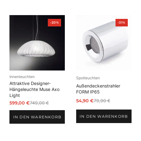
Produkt
Produkt
-20%
-31%
im
im
Angebot
Angebot
Innenleuchten
Spotleuchten
Attraktive Designer-
Außendeckenstrahler
Hängeleuchte Muse Axo
FORM IP65
Light
54,90
€
79,90
€
599,00
€
749,00
€
Ursprünglicher
Aktueller
Ursprünglicher
Aktueller
Preis
Preis
Preis
Preis
IN DEN WARENKORB
war:
ist:
IN DEN WARENKORB
war:
ist:
79,90 €
54,90 €.
749,00 €
599,00 €.