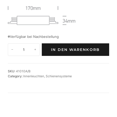
Verfügbar bei Nachbestellung
L
IN DEN WARENKORB
−
+
i
n
e
a
SKU:
41010A/B
r
Category:
Innenleuchten
, 
Schienensysteme
v
e
r
b
i
n
d