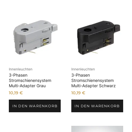
auf
der
Produktseite
gewählt
werden
Innenleuchten
Innenleuchten
3-Phasen
3-Phasen
Stromschienensystem
Stromschienensystem
Multi-Adapter Grau
Multi-Adapter Schwarz
10,19
€
10,19
€
IN DEN WARENKORB
IN DEN WARENKORB