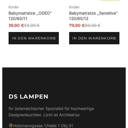
Kinder
Kinder
Babymatratze ,,ODEO‘‘
Babymatratze ,,Sensitive‘‘
120/60/11
120/60/12
39,90
€
59,90
€
79,90
€
89,90
€
Ursprünglicher
Aktueller
Ursprünglicher
Aktueller
Preis
Preis
Preis
Preis
IN DEN WARENKORB
IN DEN WARENKORB
war:
ist:
war:
ist:
59,90 €
39,90 €.
89,90 €
79,90 €.
DS LAMPEN
Ihr österreichischer Spezialist für hochwertige
Designerleuchten. Licht ist Architektur.
Holzmanngasse 1/Halle 1 Obj.31