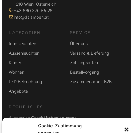
1210 Wien, Österreich
+43 660 370 55 26
info@dslampen.at
KATEGORIEN
SERVICE
Innenleuchten
Über uns
Aussenleuchten
Versand & Lieferung
Kinder
Zahlungsarten
Wohnen
Bestellvorgang
LED Beleuchtung
Zusammenarbeit B2B
Angebote
RECHTLICHES
Allgemeine Geschäftsbedingungen
Cookie-Zustimmung
Datenschutz
verwalten