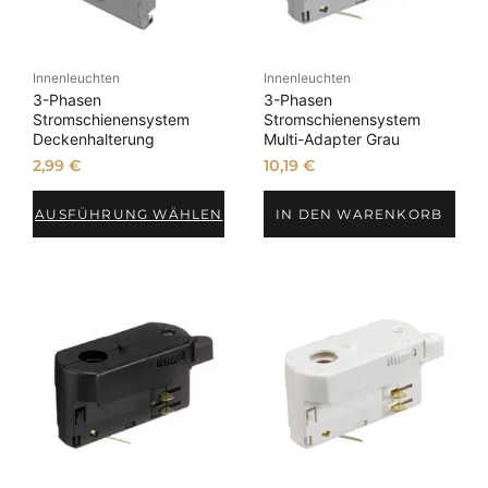
Innenleuchten
Innenleuchten
3-Phasen
3-Phasen
Stromschienensystem
Stromschienensystem
Deckenhalterung
Multi-Adapter Grau
2,99
€
10,19
€
AUSFÜHRUNG WÄHLEN
IN DEN WARENKORB