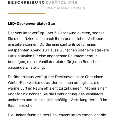
w
9
BESCHREIBUNG
ZUSÄTZLICHE
i
INFORMATIONEN
a
9
l
a
r
,
t
LED-Deckenventilator Star
:
0
o
Der Ventilator verfügt über 6 Geschwindigkeiten, sodass
2
0
r
Sie die Luftzirkulation nach Ihren persönlichen Vorlieben
S
1
einstellen können. Ob Sie eine sanfte Brise für einen
t
entspannten Abend zu Hause wünschen oder eine stärkere
9
€
a
Luftzirkulation für eine angenehme Raumtemperatur
r
,
.
benötigen, dieser Ventilator bietet für jeden Bedarf die
M
0
passende Einstellung.
e
n
0
Darüber hinaus verfügt der Deckenventilator über einen
g
Winter-Rückwärtsmodus, der es Ihnen ermöglicht, die
e
warme Luft im Raum effizient zu zirkulieren . Mit nur einem
€
Knopfdruck können Sie die Drehrichtung des Ventilators
umkehren und so eine gleichmäßige Verteilung der Luft im
Raum erreichen.
Die Umkehrfunktion des Deckenventilators ermöglicht die