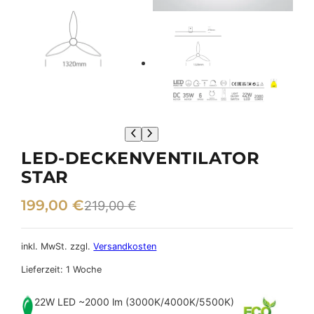
LED-DECKENVENTILATOR
STAR
U
A
199,00
€
219,00
€
r
k
s
t
inkl. MwSt.
zzgl.
Versandkosten
p
u
Lieferzeit:
1 Woche
r
e
22W LED ~2000 lm (3000K/4000K/5500K)