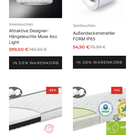
Innenleuchten
Spotleuchten
Attraktive Designer-
Außendeckenstrahler
Hängeleuchte Muse Axo
FORM IP65
Light
54,90
€
79,90
€
599,00
€
749,00
€
Ursprünglicher
Aktueller
Ursprünglicher
Aktueller
Preis
Preis
Preis
Preis
IN DEN WARENKORB
war:
ist:
IN DEN WARENKORB
war:
ist:
79,90 €
54,90 €.
749,00 €
599,00 €.
Produkt
Produkt
-33%
-11%
im
im
Angebot
Angebot