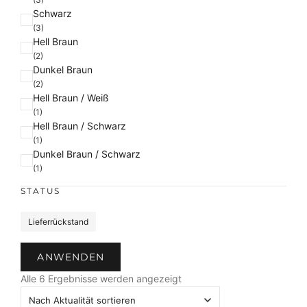
Schwarz
r
(3)
b
Hell Braun
e
(2)
Dunkel Braun
(2)
Hell Braun / Weiß
(1)
Hell Braun / Schwarz
(1)
Dunkel Braun / Schwarz
(1)
STATUS
S
Lieferrückstand
t
a
ANWENDEN
t
N
u
Alle 6 Ergebnisse werden angezeigt
a
s