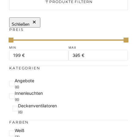
PRODUKTE FILTERN
Schließen
PREIS
KATEGORIEN
K
Angebote
a
(6)
Innenleuchten
t
(6)
e
Deckenventilatoren
g
(6)
o
r
FARBEN
i
F
Weiß
e
a
(3)