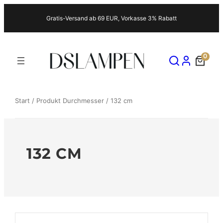
Zum
Gratis-Versand ab 69 EUR, Vorkasse 3% Rabatt
Inhalt
springen
0
Start
/ Produkt Durchmesser / 132 cm
132 CM