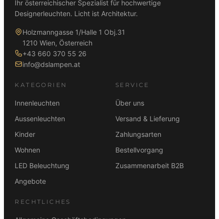
Ihr österreichischer Spezialist für hochwertige
h
e
€
e
i
Designerleuchten. Licht ist Architektur.
€
e
i
r
s
r
s
P
i
Holzmanngasse 1/Halle 1 Obj.31
P
i
r
s
1210 Wien, Österreich
r
s
e
t
+43 660 370 55 26
e
t
i
:
info@dslampen.at
i
:
s
1
s
3
w
9
KATEGORIEN
SERVICE
w
2
a
9
a
5
Innenleuchten
Über uns
r
,
r
,
:
0
Aussenleuchten
Versand & Lieferung
:
0
2
0
Kinder
Zahlungsarten
3
0
1
5
9
€
Wohnen
Bestellvorgang
9
€
,
.
LED Beleuchtung
Zusammenarbeit B2B
,
.
0
0
Angebote
0
0
RECHTLICHES
€
€