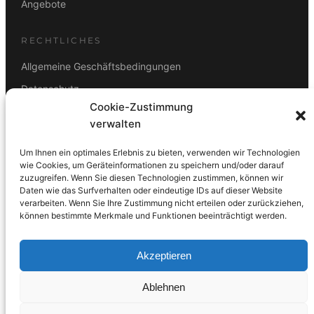
Angebote
RECHTLICHES
Allgemeine Geschäftsbedingungen
Datenschutz
Cookie-Zustimmung
Impressum
verwalten
Rücktrittsbelehrung
Um Ihnen ein optimales Erlebnis zu bieten, verwenden wir Technologien
ZAHLUNGSARTEN
wie Cookies, um Geräteinformationen zu speichern und/oder darauf
zuzugreifen. Wenn Sie diesen Technologien zustimmen, können wir
Vorkasse
Visa
Mastercard
Link
PayPal
G-Pay
Daten wie das Surfverhalten oder eindeutige IDs auf dieser Website
verarbeiten. Wenn Sie Ihre Zustimmung nicht erteilen oder zurückziehen,
Apple Pay
Klarna
können bestimmte Merkmale und Funktionen beeinträchtigt werden.
Akzeptieren
Ablehnen
© 2026 DS Lampen GmbH. Alle Rechte vorbehalten.
Made with care in Wien 🇦🇹