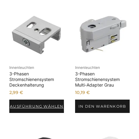
S
c
h
w
a
r
z
M
e
n
Innenleuchten
Innenleuchten
3-Phasen
3-Phasen
g
Stromschienensystem
Stromschienensystem
e
Deckenhalterung
Multi-Adapter Grau
2,99
€
10,19
€
AUSFÜHRUNG WÄHLEN
IN DEN WARENKORB