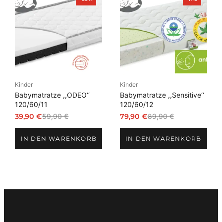
im
im
Angebot
Angebot
Kinder
Kinder
Babymatratze ,,ODEO‘‘
Babymatratze ,,Sensitive‘‘
120/60/11
120/60/12
39,90
€
59,90
€
79,90
€
89,90
€
Ursprünglicher
Aktueller
Ursprünglicher
Aktueller
Preis
Preis
Preis
Preis
IN DEN WARENKORB
IN DEN WARENKORB
war:
ist:
war:
ist:
59,90 €
39,90 €.
89,90 €
79,90 €.