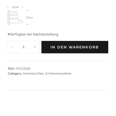
Verfügbar bei Nachbestellung
E
IN DEN WARENKORB
−
+
n
d
k
a
SKU:
41022A/B
p
Category:
Innenleuchten
, 
Schienensysteme
p
e
f
ü
r
3
-