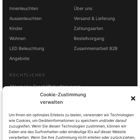
Innenleuchten
Über uns
Aussenleuchten
Versand & Lieferung
Kinder
Zahlungsarten
Wohnen
Bestellvorgang
LED Beleuchtung
Zusammenarbeit B2B
Angebote
RECHTLICHES
Allgemeine Geschäftsbedingungen
Cookie-Zustimmung
Datenschutz
verwalten
Impressum
Um Ihnen ein optimales Erlebnis zu bieten, verwenden wir Technologien
Rücktrittsbelehrung
wie Cookies, um Geräteinformationen zu speichern und/oder darauf
zuzugreifen. Wenn Sie diesen Technologien zustimmen, können wir
ZAHLUNGSARTEN
Daten wie das Surfverhalten oder eindeutige IDs auf dieser Website
verarbeiten. Wenn Sie Ihre Zustimmung nicht erteilen oder zurückziehen,
Vorkasse
Visa
Mastercard
Link
PayPal
G-Pay