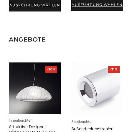
AUSFÜHRUNG WÄHLEN
AUSFÜHRUNG WÄHLEN
ANGEBOTE
Produkt
Produkt
-20%
-31%
im
im
Angebot
Angebot
Innenleuchten
Spotleuchten
Attraktive Designer-
Außendeckenstrahler