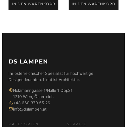
Preis
Preis
Preis
Preis
IN DEN WARENKORB
IN DEN WARENKORB
war:
ist:
war:
ist:
59,90 €
39,90 €.
89,90 €
79,90 €.
DS LAMPEN
Ihr österreichischer Spezialist für hochwertige
Designerleuchten. Licht ist Architektur.
Holzmanngasse 1/Halle 1 Obj.31
1210 Wien, Österreich
+43 660 370 55 26
info@dslampen.at
KATEGORIEN
SERVICE