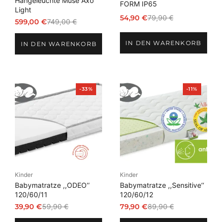
Hängeleuchte Muse Axo
FORM IP65
Light
54,90
€
79,90
€
599,00
€
749,00
€
Ursprünglicher
Aktueller
Ursprünglicher
Aktueller
Preis
Preis
Preis
Preis
IN DEN WARENKORB
war:
ist:
IN DEN WARENKORB
war:
ist:
79,90 €
54,90 €.
749,00 €
599,00 €.
Produkt
Produkt
-33%
-11%
im
im
Angebot
Angebot
Kinder
Kinder
Babymatratze ,,ODEO‘‘
Babymatratze ,,Sensitive‘‘
120/60/11
120/60/12
39,90
€
59,90
€
79,90
€
89,90
€
Ursprünglicher
Aktueller
Ursprünglicher
Aktueller