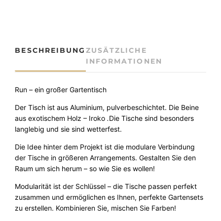
o
d
u
l
a
BESCHREIBUNG
ZUSÄTZLICHE
r
INFORMATIONEN
e
r
T
Run – ein großer Gartentisch
i
Der Tisch ist aus Aluminium, pulverbeschichtet. Die Beine
s
aus exotischem Holz – Iroko
.
Die Tische sind besonders
c
langlebig und sie sind wetterfest.
h
R
Die
Idee
hinter
dem
Projekt
ist
die
modulare
Verbindung
u
der
Tische
in
größeren
Arrangements
.
Gestalten
Sie
den
n
Raum
um
sich
herum
–
so wie Sie es wollen!
1
1
Modularität
ist
der
Schlüssel
–
die
Tische
passen
perfekt
8
zusammen
u
nd
ermöglichen
es
Ihnen
,
perfekte
Gartensets
I
zu
erstellen
.
Kombinieren
Sie
,
mischen
Sie
Farben
!
n