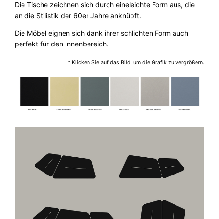
Die
Tische
zeichnen
sich
durch
eine
leichte
Form
aus
,
die
d
an
die
Stilistik
der
60er
Jahre
anknüpft
.
o
o
Die Möbel eignen sich dank ihrer schlichten Form auch
r
perfekt für den Innenbereich
.
–
O
* Klicken Sie auf das Bild, um die Grafik zu vergrößern.
u
t
d
o
o
r
M
e
n
g
e