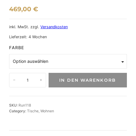
469,00
€
inkl. MwSt.
zzgl.
Versandkosten
Lieferzeit:
4 Wochen
FARBE
D
IN DEN WARENKORB
−
+
e
s
i
g
SKU:
Run118
n
Category:
Tische
, 
Wohnen
e
r
m