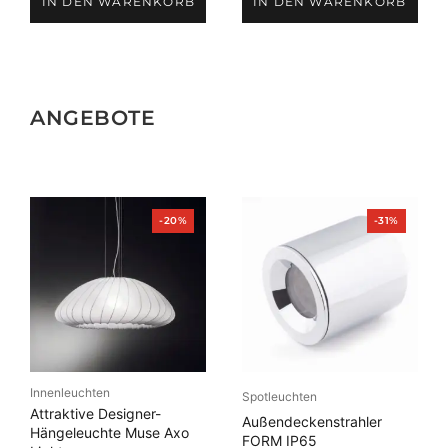
IN DEN WARENKORB
IN DEN WARENKORB
ANGEBOTE
Produkt
Produkt
-20%
-31%
im
im
Angebot
Angebot
Innenleuchten
Spotleuchten
Attraktive Designer-
Außendeckenstrahler
Hängeleuchte Muse Axo
FORM IP65