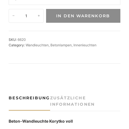
B
IN DEN WARENKORB
−
+
e
t
o
n
SKU:
6620
-
Category:
Wandleuchten
, 
Betonlampen
, 
Innenleuchten
W
a
n
d
l
e
u
c
BESCHREIBUNG
ZUSÄTZLICHE
h
INFORMATIONEN
t
e
K
Beton-Wandleuchte Korytko voll
o