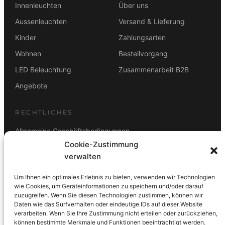
Innenleuchten
Über uns
Aussenleuchten
Versand & Lieferung
Kinder
Zahlungsarten
Wohnen
Bestellvorgang
LED Beleuchtung
Zusammenarbeit B2B
Angebote
RECHTLICHES
Allgemeine Geschäftsbedingungen
Cookie-Zustimmung
Datenschutz
verwalten
Impressum
Um Ihnen ein optimales Erlebnis zu bieten, verwenden wir Technologien
Rücktrittsbelehrung
wie Cookies, um Geräteinformationen zu speichern und/oder darauf
zuzugreifen. Wenn Sie diesen Technologien zustimmen, können wir
ZAHLUNGSARTEN
Daten wie das Surfverhalten oder eindeutige IDs auf dieser Website
verarbeiten. Wenn Sie Ihre Zustimmung nicht erteilen oder zurückziehen,
Vorkasse
Visa
Mastercard
Link
PayPal
G-Pay
können bestimmte Merkmale und Funktionen beeinträchtigt werden.