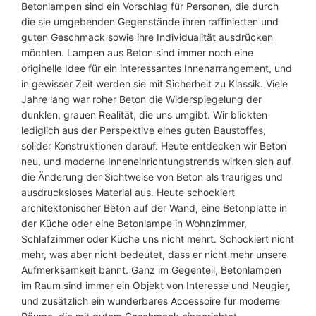
Betonlampen sind ein Vorschlag für Personen, die durch
r
die sie umgebenden Gegenstände ihren raffinierten und
y
guten Geschmack sowie ihre Individualität ausdrücken
t
möchten. Lampen aus Beton sind immer noch eine
k
originelle Idee für ein interessantes Innenarrangement, und
o
in gewisser Zeit werden sie mit Sicherheit zu Klassik. Viele
v
Jahre lang war roher Beton die Widerspiegelung der
o
dunklen, grauen Realität, die uns umgibt. Wir blickten
l
lediglich aus der Perspektive eines guten Baustoffes,
l
solider Konstruktionen darauf. Heute entdecken wir Beton
3
neu, und moderne Inneneinrichtungstrends wirken sich auf
0
die Änderung der Sichtweise von Beton als trauriges und
/
ausdrucksloses Material aus. Heute schockiert
5
architektonischer Beton auf der Wand, eine Betonplatte in
0
der Küche oder eine Betonlampe in Wohnzimmer,
M
Schlafzimmer oder Küche uns nicht mehrt. Schockiert nicht
e
mehr, was aber nicht bedeutet, dass er nicht mehr unsere
n
Aufmerksamkeit bannt. Ganz im Gegenteil, Betonlampen
g
im Raum sind immer ein Objekt von Interesse und Neugier,
e
und zusätzlich ein wunderbares Accessoire für moderne