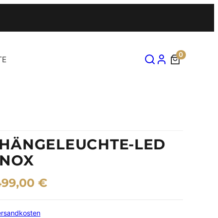
0
TE
HÄNGELEUCHTE-LED
INOX
499,00
€
ersandkosten