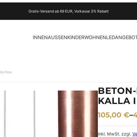
Gratis-Versand ab 69 EUR, Vorkasse 3% Rabatt
INNEN
AUSSEN
KINDER
WOHNEN
LED
ANGEBO
la Inox
BETON-
KALLA 
105,00
€
–
inkl. MwSt.
zzgl.
V