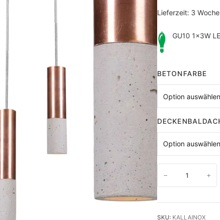
Lieferzeit:
3 Woche
GU10 1×3W LE
BETONFARBE
DECKENBALDAC
B
−
+
e
t
o
SKU:
KALLAINOX
n