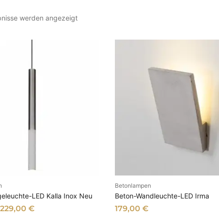
N
ebnisse werden angezeigt
a
c
h
A
k
t
u
a
l
i
t
ä
t
s
o
n
Betonlampen
SFÜHRUNG WÄHLEN
AUSFÜHRUNG WÄHL
r
eleuchte-LED Kalla Inox Neu
Beton-Wandleuchte-LED Irma
t
229,00
€
179,00
€
i