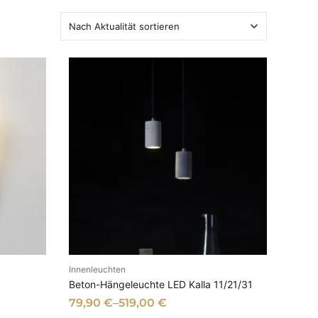
Innenleuchten
EN
AUSFÜHRUNG WÄHLEN
Beton-Hängeleuchte LED Kalla 11/21/31
79,90
€
–
519,00
€