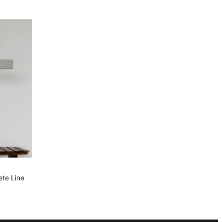
EN
te Line