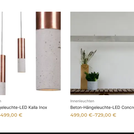
e
r
t
n
Innenleuchten
SFÜHRUNG WÄHLEN
AUSFÜHRUNG WÄHL
eleuchte-LED Kalla Inox
Beton-Hängeleuchte-LED Concre
–
499,00
€
499,00
€
–
729,00
€