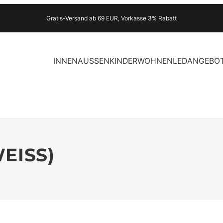
Gratis-Versand ab 69 EUR, Vorkasse 3% Rabatt
INNEN
AUSSEN
KINDER
WOHNEN
LED
ANGEBO
EISS)