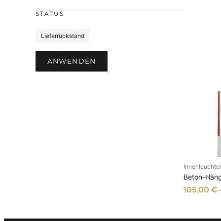
e
STATUS
S
Lieferrückstand
t
a
ANWENDEN
t
u
s
Innenleuchte
AU
Beton-Häng
105,00
€