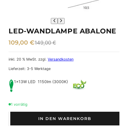
LED-WANDLAMPE ABALONE
U
A
109,00
€
149,00
€
r
k
s
t
inkl. 20 % MwSt.
zzgl.
Versandkosten
p
u
Lieferzeit:
3-5 Werktage
r
e
1x13W LED 1150lm (3000K)
ü
l
n
l
1 vorrätig
g
e
l
r
L
IN DEN WARENKORB
E
i
P
D