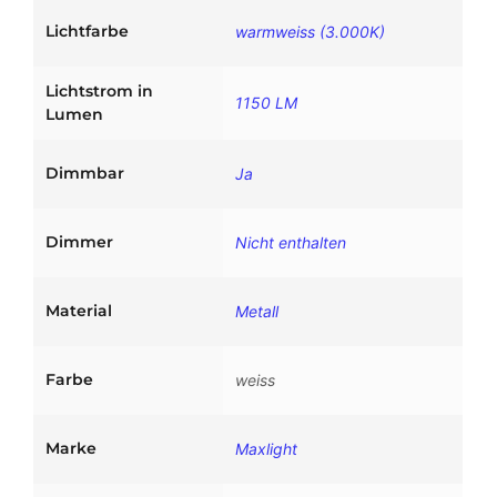
g
4
Lichtfarbe
warmweiss (3.000K)
e
9
€
,
.
Lichtstrom in
1150 LM
Lumen
0
0
Dimmbar
Ja
€
Dimmer
Nicht enthalten
Material
Metall
Farbe
weiss
Marke
Maxlight