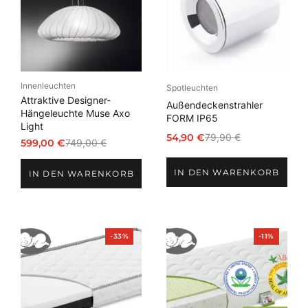
Innenleuchten
Spotleuchten
Attraktive Designer-
Außendeckenstrahler
Hängeleuchte Muse Axo
FORM IP65
Light
54,90
€
79,90
€
599,00
€
749,00
€
Ursprünglicher
Aktueller
Ursprünglicher
Aktueller
Preis
Preis
Preis
Preis
IN DEN WARENKORB
war:
ist:
IN DEN WARENKORB
war:
ist:
79,90 €
54,90 €.
749,00 €
599,00 €.
Produkt
Produkt
-33%
-11%
im
im
Angebot
Angebot