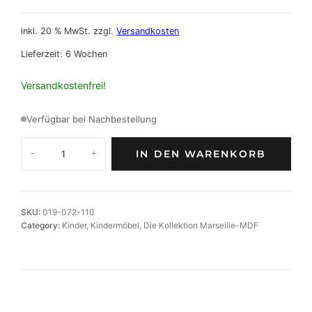
inkl. 20 % MwSt.
zzgl.
Versandkosten
Lieferzeit:
6 Wochen
Versandkostenfrei!
Verfügbar bei Nachbestellung
M
IN DEN WARENKORB
−
+
a
r
s
e
SKU:
019-072-110
i
Category:
Kinder
, 
Kindermöbel
, 
Die Kollektion Marseille-MDF
l
l
e
M
D