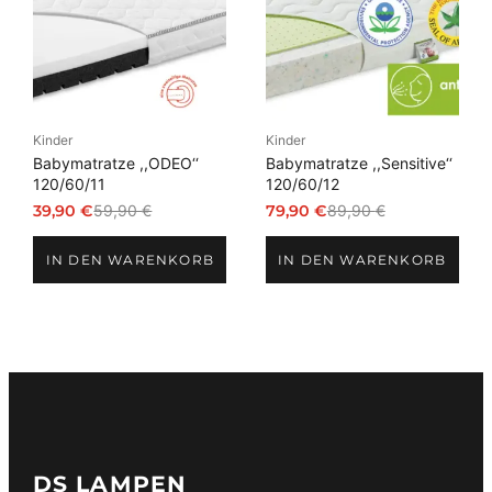
Kinder
Kinder
Babymatratze ,,ODEO‘‘
Babymatratze ,,Sensitive‘‘
120/60/11
120/60/12
39,90
€
59,90
€
79,90
€
89,90
€
Ursprünglicher
Aktueller
Ursprünglicher
Aktueller
Preis
Preis
Preis
Preis
IN DEN WARENKORB
IN DEN WARENKORB
war:
ist:
war:
ist:
59,90 €
39,90 €.
89,90 €
79,90 €.
DS LAMPEN