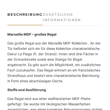
F
-
g
BESCHREIBUNG
ZUSÄTZLICHE
r
INFORMATIONEN
o
ß
e
Marseille MDF – großes Regal
s
Das große Regal aus der Marseille MDF-Kollektion . An der
R
Tür befindet sich ein für diese Kollektion charakteristische
e
Dekor La Plage (fr. der Strand). Innen sind drei Fächer in
g
der Schrankbreite sowie eine Stange für Bügel
a
angebracht. Es gibt auch die Möglichkeit, ein zusätzliches
l
Fach zuzukaufen. Das Regal erinnert an ein französisches
M
Strandhaus und besitzt eine charakteristische Bekrönung
e
in Form eines abschüssigen Dachs.
n
g
Stoffe und Ausführung
e
Das Regal wird aus einer weißlackierten MDF-Platte
gefertigt. Sie wurde mit ökologischen Wasserfarben
angestrichen, was einen korrekten Atmungsprozess sichert