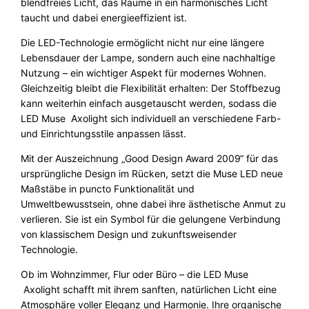
blendfreies Licht, das Räume in ein harmonisches Licht
e
taucht und dabei energieeffizient ist.
Die LED-Technologie ermöglicht nicht nur eine längere
Lebensdauer der Lampe, sondern auch eine nachhaltige
Nutzung – ein wichtiger Aspekt für modernes Wohnen.
Gleichzeitig bleibt die Flexibilität erhalten: Der Stoffbezug
kann weiterhin einfach ausgetauscht werden, sodass die
LED Muse Axolight sich individuell an verschiedene Farb-
und Einrichtungsstile anpassen lässt.
Mit der Auszeichnung „Good Design Award 2009“ für das
ursprüngliche Design im Rücken, setzt die Muse LED neue
Maßstäbe in puncto Funktionalität und
Umweltbewusstsein, ohne dabei ihre ästhetische Anmut zu
verlieren. Sie ist ein Symbol für die gelungene Verbindung
von klassischem Design und zukunftsweisender
Technologie.
Ob im Wohnzimmer, Flur oder Büro – die LED Muse
Axolight schafft mit ihrem sanften, natürlichen Licht eine
Atmosphäre voller Eleganz und Harmonie. Ihre organische