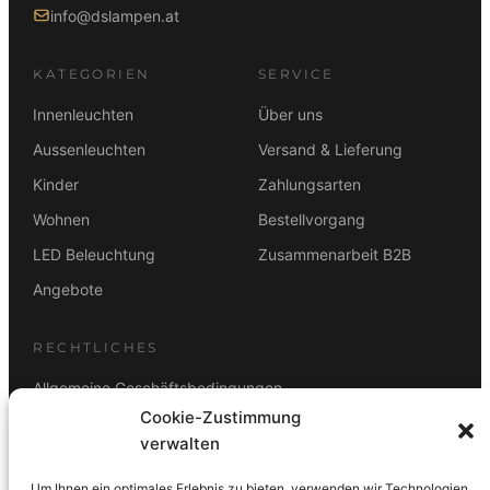
info@dslampen.at
KATEGORIEN
SERVICE
Innenleuchten
Über uns
Aussenleuchten
Versand & Lieferung
Kinder
Zahlungsarten
Wohnen
Bestellvorgang
LED Beleuchtung
Zusammenarbeit B2B
Angebote
RECHTLICHES
Allgemeine Geschäftsbedingungen
Cookie-Zustimmung
Datenschutz
verwalten
Impressum
Um Ihnen ein optimales Erlebnis zu bieten, verwenden wir Technologien