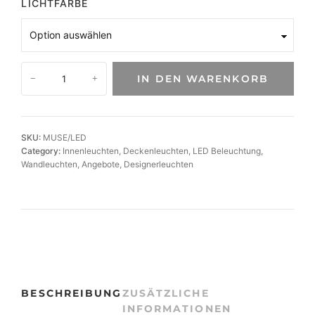
LICHTFARBE
L
IN DEN WARENKORB
−
+
E
D
W
a
SKU:
MUSE/LED
n
Category:
Innenleuchten
, 
Deckenleuchten
, 
LED Beleuchtung
, 
d
Wandleuchten
, 
Angebote
, 
Designerleuchten
-
D
e
c
k
e
n
l
BESCHREIBUNG
ZUSÄTZLICHE
e
INFORMATIONEN