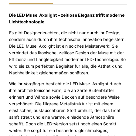
u
c
h
Die LED Muse Axolight – zeitlose Eleganz trifft moderne
t
Lichttechnologie
e
Es gibt Designerleuchten, die nicht nur durch ihr Design,
M
sondern auch durch ihre technische Innovation begeistern.
u
Die LED Muse Axolight ist ein solches Meisterwerk: Sie
s
verbindet das ikonische, zeitlose Design der Muse mit der
e
Effizienz und Langlebigkeit moderner LED-Technologie. So
A
wird sie zum perfekten Begleiter für alle, die Ästhetik und
x
Nachhaltigkeit gleichermaßen schätzen.
o
l
Wie ihr Vorgänger besticht die LED Muse Axolight durch
i
ihre architektonische Form, die an zarte Blütenblätter
g
erinnert und Wände sowie Decken auf besondere Weise
h
verschönert. Die filigrane Metallstruktur ist mit einem
t
elastischen, austauschbaren Stoff umhüllt, der das Licht
M
sanft streut und eine warme, einladende Atmosphäre
e
schafft. Doch die LED-Version setzt noch einen Schritt
n
weiter: Sie sorgt für ein besonders gleichmäßiges,
g