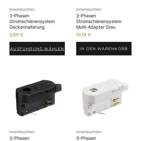
Innenleuchten
Innenleuchten
3-Phasen
3-Phasen
Stromschienensystem
Stromschienensystem
Deckenhalterung
Multi-Adapter Grau
2,99
€
10,19
€
AUSFÜHRUNG WÄHLEN
IN DEN WARENKORB
Innenleuchten
Innenleuchten
3-Phasen
3-Phasen