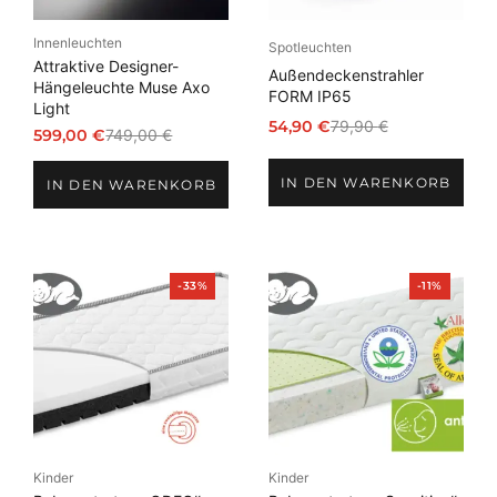
Innenleuchten
Spotleuchten
Attraktive Designer-
Außendeckenstrahler
Hängeleuchte Muse Axo
FORM IP65
Light
54,90
€
79,90
€
599,00
€
749,00
€
Ursprünglicher
Aktueller
Ursprünglicher
Aktueller
Preis
Preis
Preis
Preis
IN DEN WARENKORB
war:
ist:
IN DEN WARENKORB
war:
ist:
79,90 €
54,90 €.
749,00 €
599,00 €.
Produkt
Produkt
-33%
-11%
im
im
Angebot
Angebot
Kinder
Kinder