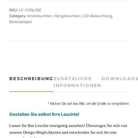
o
n
SKU:
LF-CONLINE
-
Category:
Innenleuchten
, 
Hängeleuchten
, 
LED Beleuchtung
, 
H
Betonlampen
ä
n
g
e
l
e
u
c
BESCHREIBUNG
ZUSÄTZLICHE
DOWNLOAD
h
INFORMATIONEN
t
e
-
* Klicken Sie auf das Bild, um die Grafik zu vergrößern
L
Gestalten Sie selbst Ihre Leuchte!
E
D
Lassen Sie Ihre Leuchte einzigartig aussehen!
Überzeugen Sie sich von
C
unseren Design-Möglichkeiten und entscheiden Sie sich für eine
o