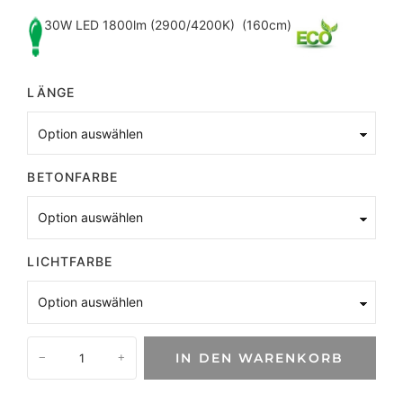
30W LED 1800lm (2900/4200K) (160cm)
LÄNGE
BETONFARBE
LICHTFARBE
B
IN DEN WARENKORB
−
+
e
t