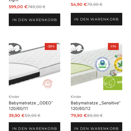
54,90
€
79,90
€
599,00
€
749,00
€
Ursprünglicher
Aktueller
Ursprünglicher
Aktueller
Preis
Preis
Preis
Preis
IN DEN WARENKORB
war:
ist:
IN DEN WARENKORB
war:
ist:
79,90 €
54,90 €.
749,00 €
599,00 €.
Produkt
Produkt
-33%
-11%
im
im
Angebot
Angebot
Kinder
Kinder
Babymatratze ,,ODEO‘‘
Babymatratze ,,Sensitive‘‘
120/60/11
120/60/12
39,90
€
59,90
€
79,90
€
89,90
€
Ursprünglicher
Aktueller
Ursprünglicher
Aktueller
Preis
Preis
Preis
Preis
IN DEN WARENKORB
IN DEN WARENKORB