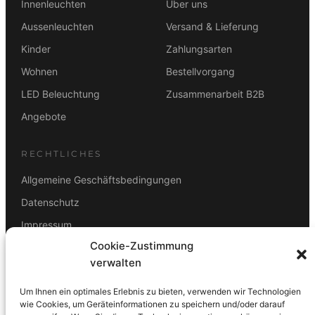
Innenleuchten
Über uns
Aussenleuchten
Versand & Lieferung
Kinder
Zahlungsarten
Wohnen
Bestellvorgang
LED Beleuchtung
Zusammenarbeit B2B
Angebote
RECHTLICHES
Allgemeine Geschäftsbedingungen
Datenschutz
Impressum
Cookie-Zustimmung
Rücktrittsbelehrung
verwalten
ZAHLUNGSARTEN
Um Ihnen ein optimales Erlebnis zu bieten, verwenden wir Technologien
Vorkasse
Visa
Mastercard
Link
PayPal
G-Pay
wie Cookies, um Geräteinformationen zu speichern und/oder darauf