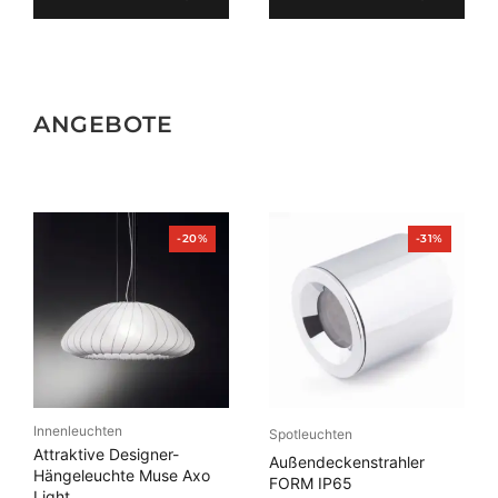
ANGEBOTE
Produkt
Produkt
-20%
-31%
im
im
Angebot
Angebot
Innenleuchten
Spotleuchten
Attraktive Designer-
Außendeckenstrahler
Hängeleuchte Muse Axo
FORM IP65
Light