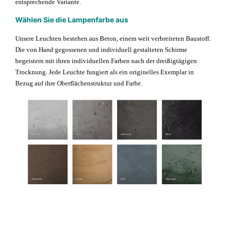
entsprechende Variante.
n
c
Wählen Sie die Lampenfarbe aus
r
Unsere Leuchten bestehen aus Beton, einem weit verbreiteten Baustoff.
e
Die von Hand gegossenen und individuell gestalteten Schirme
t
begeistern mit ihren individuellen Farben nach der dreißigtägigen
e
Trocknung. Jede Leuchte fungiert als ein originelles Exemplar in
L
Bezug auf ihre Oberflächenstruktur und Farbe.
i
n
e
M
e
n
g
e