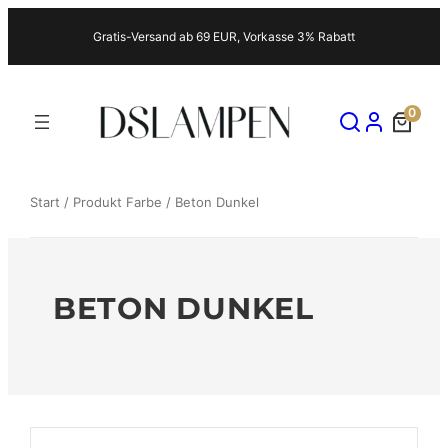
Zum
Gratis-Versand ab 69 EUR, Vorkasse 3% Rabatt
Inhalt
springen
0
Start
/ Produkt Farbe / Beton Dunkel
BETON DUNKEL