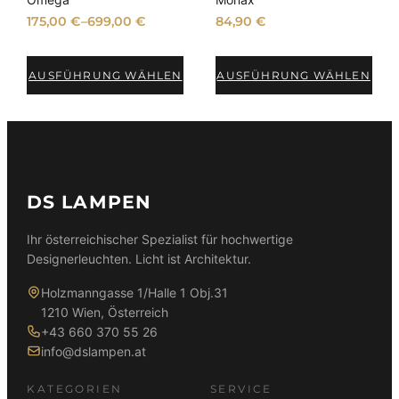
175,00
€
–
699,00
€
84,90
€
AUSFÜHRUNG WÄHLEN
AUSFÜHRUNG WÄHLEN
DS LAMPEN
Ihr österreichischer Spezialist für hochwertige
Designerleuchten. Licht ist Architektur.
Holzmanngasse 1/Halle 1 Obj.31
1210 Wien, Österreich
+43 660 370 55 26
info@dslampen.at
KATEGORIEN
SERVICE