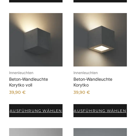
e
r
t
Innenleuchten
Innenleuchten
Beton-Wandleuchte
Beton-Wandleuchte
Korytko voll
Korytko
39,90
€
39,90
€
AUSFÜHRUNG WÄHLEN
AUSFÜHRUNG WÄHLEN