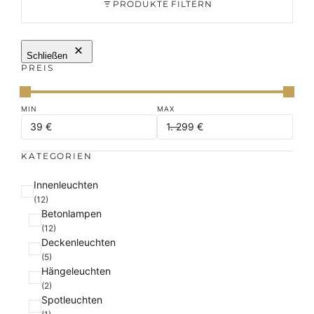
PRODUKTE FILTERN
Schließen
PREIS
KATEGORIEN
K
Innenleuchten
a
(12)
Betonlampen
t
(12)
e
Deckenleuchten
g
(5)
o
Hängeleuchten
r
(2)
i
Spotleuchten
e