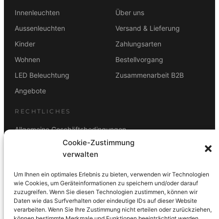
Innenleuchten
Über uns
Aussenleuchten
Versand & Lieferung
Kinder
Zahlungsarten
Wohnen
Bestellvorgang
LED Beleuchtung
Zusammenarbeit B2B
Angebote
RECHTLICHES
Allgemeine Geschäftsbedingungen
Cookie-Zustimmung
Datenschutz
verwalten
Impressum
Um Ihnen ein optimales Erlebnis zu bieten, verwenden wir Technologien
Rücktrittsbelehrung
wie Cookies, um Geräteinformationen zu speichern und/oder darauf
zuzugreifen. Wenn Sie diesen Technologien zustimmen, können wir
ZAHLUNGSARTEN
Daten wie das Surfverhalten oder eindeutige IDs auf dieser Website
verarbeiten. Wenn Sie Ihre Zustimmung nicht erteilen oder zurückziehen,
Vorkasse
Visa
Mastercard
Link
PayPal
G-Pay
können bestimmte Merkmale und Funktionen beeinträchtigt werden.