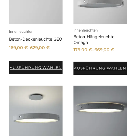
Innenleuchten
Innenleuchten
Beton-Hängeleuchte
Beton-Deckenleuchte GEO
Omega
169,00
€
–
629,00
€
179,00
€
–
669,00
€
AUSFÜHRUNG WÄHLEN
AUSFÜHRUNG WÄHLEN