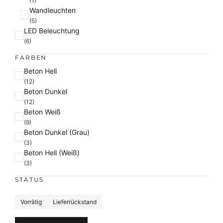
(1)
Wandleuchten
(5)
LED Beleuchtung
(6)
FARBEN
F
Beton Hell
a
(12)
Beton Dunkel
r
(12)
b
Beton Weiß
e
(9)
Beton Dunkel (Grau)
(3)
Beton Hell (Weiß)
(3)
STATUS
S
Vorrätig
Lieferrückstand
t
a