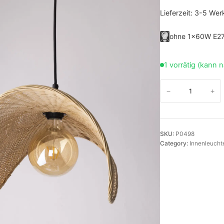
Lieferzeit:
3-5 Wer
ohne 1×60W E2
1 vorrätig (kann 
S
−
+
t
y
l
SKU:
P0498
i
Category:
Innenleucht
s
c
h
e
H
ä
n