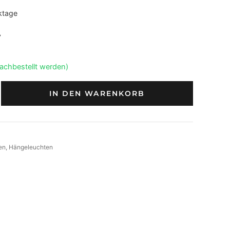
ktage
7
nachbestellt werden)
IN DEN WARENKORB
en
, 
Hängeleuchten