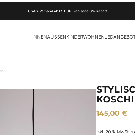
Gratis-Versand ab 69 EUR, Vorkasse 3% Rabatt
INNEN
AUSSEN
KINDER
WOHNEN
LED
ANGEBO
chi I
STYLIS
KOSCHI 
145,00
€
inkl. 20 % MwSt.
z