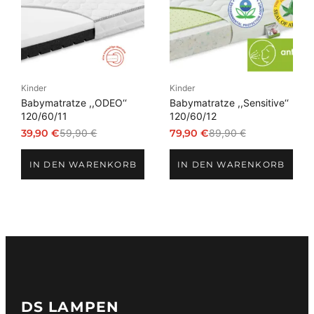
Kinder
Kinder
Babymatratze ,,ODEO‘‘
Babymatratze ,,Sensitive‘‘
120/60/11
120/60/12
39,90
€
59,90
€
79,90
€
89,90
€
Ursprünglicher
Aktueller
Ursprünglicher
Aktueller
Preis
Preis
Preis
Preis
IN DEN WARENKORB
IN DEN WARENKORB
war:
ist:
war:
ist:
59,90 €
39,90 €.
89,90 €
79,90 €.
DS LAMPEN