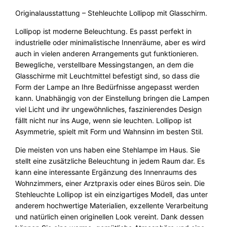
t
Originalausstattung – Stehleuchte Lollipop mit Glasschirm.
e
L
Lollipop ist moderne Beleuchtung. Es passt perfekt in
o
industrielle oder minimalistische Innenräume, aber es wird
l
auch in vielen anderen Arrangements gut funktionieren.
l
Bewegliche, verstellbare Messingstangen, an dem die
i
Glasschirme mit Leuchtmittel befestigt sind, so dass die
p
Form der Lampe an Ihre Bedürfnisse angepasst werden
o
kann. Unabhängig von der Einstellung bringen die Lampen
p
viel Licht und ihr ungewöhnliches, faszinierendes Design
M
fällt nicht nur ins Auge, wenn sie leuchten. Lollipop ist
e
Asymmetrie, spielt mit Form und Wahnsinn im besten Stil.
n
g
Die meisten von uns haben eine Stehlampe im Haus. Sie
e
stellt eine zusätzliche Beleuchtung in jedem Raum dar. Es
kann eine interessante Ergänzung des Innenraums des
Wohnzimmers, einer Arztpraxis oder eines Büros sein. Die
Stehleuchte Lollipop ist ein einzigartiges Modell, das unter
anderem hochwertige Materialien, exzellente Verarbeitung
und natürlich einen originellen Look vereint. Dank dessen