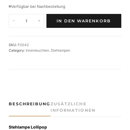
Verfügbar bei Nachbestellung
S
IN DEN WARENKORB
−
+
t
i
l
v
SKU:
F0042
o
Category:
Innenleuchten
, 
Stehlampen
l
l
e
S
t
e
h
l
BESCHREIBUNG
ZUSÄTZLICHE
e
INFORMATIONEN
u
c
h
Stehlampe Lollipop