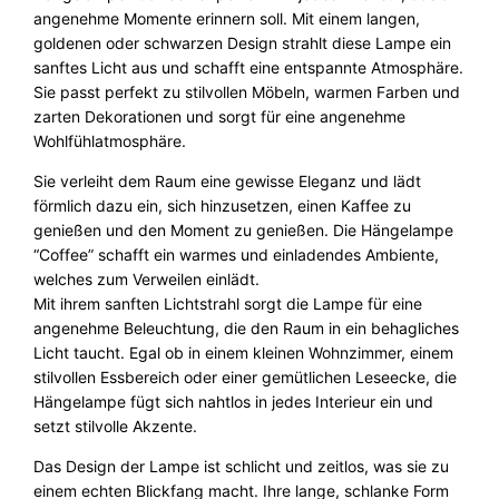
angenehme Momente erinnern soll. Mit einem langen,
e
goldenen oder schwarzen Design strahlt diese Lampe ein
C
sanftes Licht aus und schafft eine entspannte Atmosphäre.
o
Sie passt perfekt zu stilvollen Möbeln, warmen Farben und
f
zarten Dekorationen und sorgt für eine angenehme
f
Wohlfühlatmosphäre.
e
e
Sie verleiht dem Raum eine gewisse Eleganz und lädt
6
förmlich dazu ein, sich hinzusetzen, einen Kaffee zu
0
genießen und den Moment zu genießen. Die Hängelampe
M
“Coffee” schafft ein warmes und einladendes Ambiente,
e
welches zum Verweilen einlädt.
n
Mit ihrem sanften Lichtstrahl sorgt die Lampe für eine
g
angenehme Beleuchtung, die den Raum in ein behagliches
e
Licht taucht. Egal ob in einem kleinen Wohnzimmer, einem
stilvollen Essbereich oder einer gemütlichen Leseecke, die
Hängelampe fügt sich nahtlos in jedes Interieur ein und
setzt stilvolle Akzente.
Das Design der Lampe ist schlicht und zeitlos, was sie zu
einem echten Blickfang macht. Ihre lange, schlanke Form