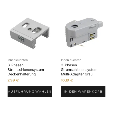
Innenleuchten
Innenleuchten
3-Phasen
3-Phasen
Stromschienensystem
Stromschienensystem
Deckenhalterung
Multi-Adapter Grau
2,99
€
10,19
€
AUSFÜHRUNG WÄHLEN
IN DEN WARENKORB