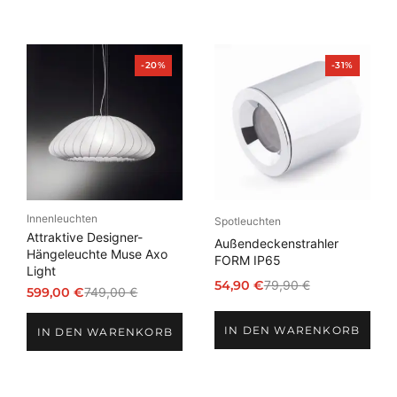
Produkt
Produkt
-20%
-31%
im
im
Angebot
Angebot
Innenleuchten
Spotleuchten
Attraktive Designer-
Außendeckenstrahler
Hängeleuchte Muse Axo
FORM IP65
Light
54,90
€
79,90
€
599,00
€
749,00
€
Ursprünglicher
Aktueller
Ursprünglicher
Aktueller
Preis
Preis
Preis
Preis
IN DEN WARENKORB
war:
ist:
IN DEN WARENKORB
war:
ist:
79,90 €
54,90 €.
749,00 €
599,00 €.