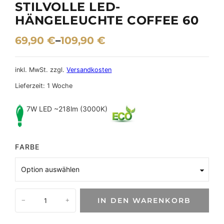
STILVOLLE LED-
HÄNGELEUCHTE COFFEE 60
69,90
€
–
109,90
€
inkl. MwSt.
zzgl.
Versandkosten
Lieferzeit:
1 Woche
7W LED ~218lm (3000K)
FARBE
S
IN DEN WARENKORB
−
+
t
i