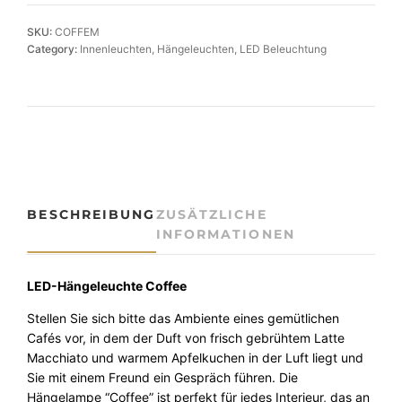
l
v
SKU:
COFFEM
o
Category:
Innenleuchten
, 
Hängeleuchten
, 
LED Beleuchtung
l
l
e
L
E
D
-
H
BESCHREIBUNG
ZUSÄTZLICHE
ä
INFORMATIONEN
n
g
e
LED-Hängeleuchte Coffee
l
Stellen Sie sich bitte das Ambiente eines gemütlichen
e
Cafés vor, in dem der Duft von frisch gebrühtem Latte
u
Macchiato und warmem Apfelkuchen in der Luft liegt und
c
Sie mit einem Freund ein Gespräch führen. Die
h
Hängelampe “Coffee” ist perfekt für jedes Interieur, das an
t