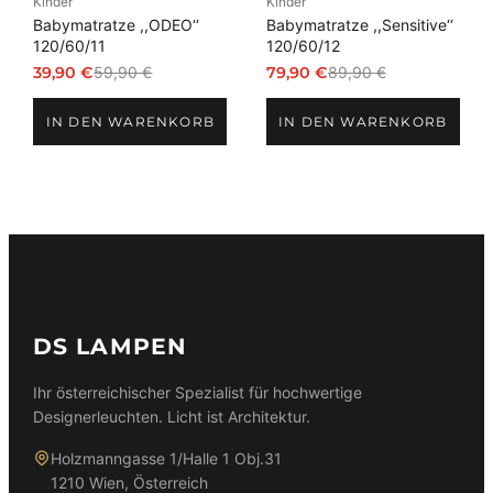
Kinder
Kinder
Babymatratze ,,ODEO‘‘
Babymatratze ,,Sensitive‘‘
120/60/11
120/60/12
39,90
€
59,90
€
79,90
€
89,90
€
Ursprünglicher
Aktueller
Ursprünglicher
Aktueller
Preis
Preis
Preis
Preis
IN DEN WARENKORB
IN DEN WARENKORB
war:
ist:
war:
ist:
59,90 €
39,90 €.
89,90 €
79,90 €.
DS LAMPEN
Ihr österreichischer Spezialist für hochwertige
Designerleuchten. Licht ist Architektur.
Holzmanngasse 1/Halle 1 Obj.31
1210 Wien, Österreich