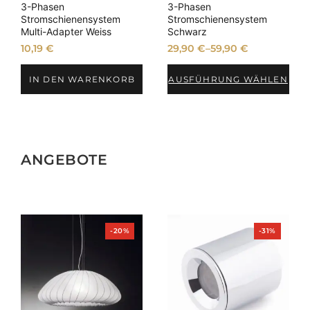
3-Phasen
3-Phasen
Stromschienensystem
Stromschienensystem
Multi-Adapter Weiss
Schwarz
10,19
€
29,90
€
–
59,90
€
IN DEN WARENKORB
AUSFÜHRUNG WÄHLEN
ANGEBOTE
Produkt
Produkt
-20%
-31%
im
im
Angebot
Angebot