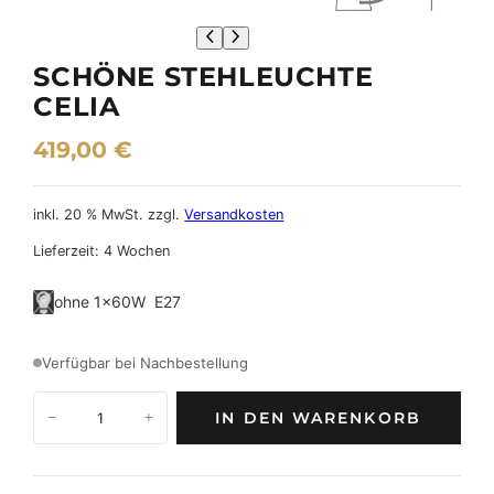
SCHÖNE STEHLEUCHTE
CELIA
419,00
€
inkl. 20 % MwSt.
zzgl.
Versandkosten
Lieferzeit:
4 Wochen
ohne 1×60W E27
Verfügbar bei Nachbestellung
S
IN DEN WARENKORB
−
+
c
h
ö