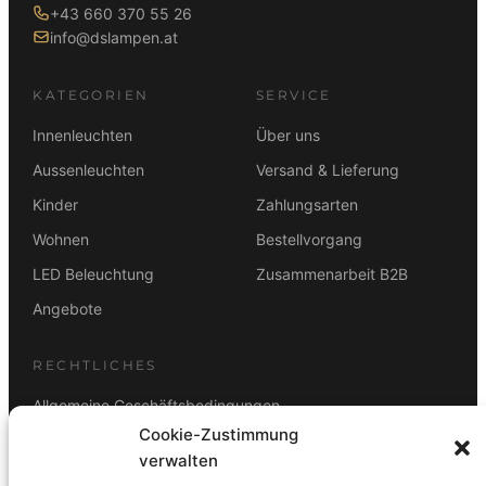
+43 660 370 55 26
info@dslampen.at
KATEGORIEN
SERVICE
Innenleuchten
Über uns
Aussenleuchten
Versand & Lieferung
Kinder
Zahlungsarten
Wohnen
Bestellvorgang
LED Beleuchtung
Zusammenarbeit B2B
Angebote
RECHTLICHES
Allgemeine Geschäftsbedingungen
Cookie-Zustimmung
Datenschutz
verwalten
Impressum