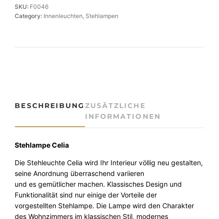
n
SKU:
F0046
e
Category:
Innenleuchten
, 
Stehlampen
S
t
e
h
l
e
u
c
BESCHREIBUNG
ZUSÄTZLICHE
h
INFORMATIONEN
t
e
C
Stehlampe Celia
e
Die
Stehleuchte
Celia
wird
Ihr
Interieur
völlig
ne
u
gestalten
,
l
seine
Anordnung
überraschend
variieren
i
u
nd
es
gemütlicher
machen
.
Klassisches
Design
u
nd
a
Funktionalität
sind
nur
einige
der
Vorteile
der
M
vorgestellten
Stehlampe
.
Die
Lampe
wird
den
Charakter
e
des
Wohnzimmers
im
klassischen
Stil
,
modernes
n