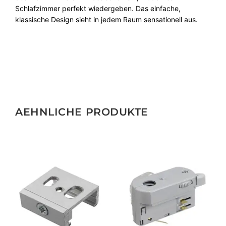
Schlafzimmer
perfekt
wiedergeben
.
Das
einfache
,
g
klassische
Design
sieht
in
jedem
Raum
sensationell
aus
.
e
AEHNLICHE PRODUKTE