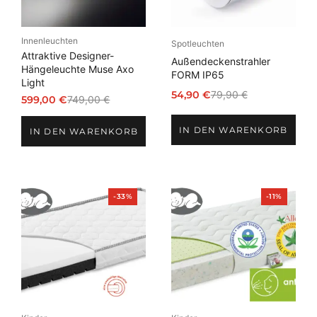
Innenleuchten
Spotleuchten
Attraktive Designer-
Außendeckenstrahler
Hängeleuchte Muse Axo
FORM IP65
Light
54,90
€
79,90
€
599,00
€
749,00
€
Ursprünglicher
Aktueller
Ursprünglicher
Aktueller
Preis
Preis
Preis
Preis
IN DEN WARENKORB
war:
ist:
IN DEN WARENKORB
war:
ist:
79,90 €
54,90 €.
749,00 €
599,00 €.
Produkt
Produkt
-33%
-11%
im
im
Angebot
Angebot