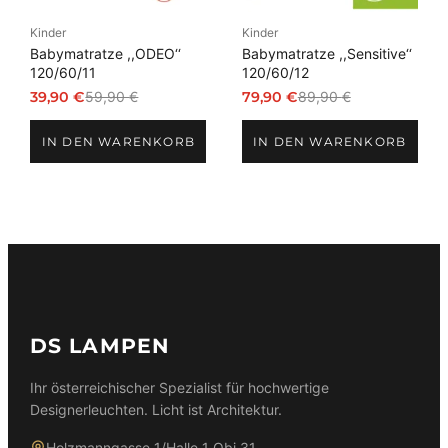
Kinder
Kinder
Babymatratze ,,ODEO‘‘
Babymatratze ,,Sensitive‘‘
120/60/11
120/60/12
39,90
€
59,90
€
79,90
€
89,90
€
Ursprünglicher
Aktueller
Ursprünglicher
Aktueller
Preis
Preis
Preis
Preis
IN DEN WARENKORB
IN DEN WARENKORB
war:
ist:
war:
ist:
59,90 €
39,90 €.
89,90 €
79,90 €.
DS LAMPEN
Ihr österreichischer Spezialist für hochwertige
Designerleuchten. Licht ist Architektur.
Holzmanngasse 1/Halle 1 Obj.31