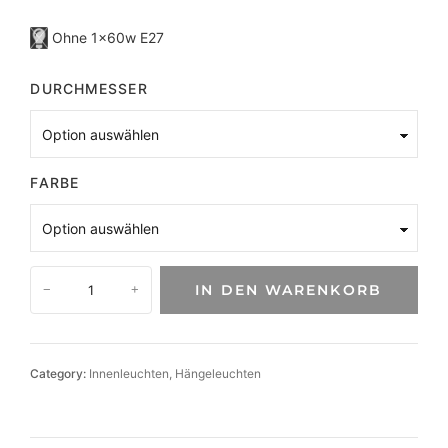
Ohne 1×60w E27
DURCHMESSER
FARBE
R
IN DEN WARENKORB
−
+
e
t
r
o
Category:
Innenleuchten
, 
Hängeleuchten
I
n
d