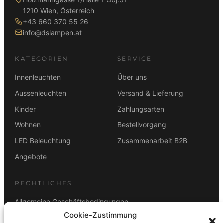
1210 Wien, Österreich
+43 660 370 55 26
info@dslampen.at
KATEGORIEN
SERVICE
Innenleuchten
Über uns
Aussenleuchten
Versand & Lieferung
Kinder
Zahlungsarten
Wohnen
Bestellvorgang
LED Beleuchtung
Zusammenarbeit B2B
Angebote
RECHTLICHES
Allgemeine Geschäftsbedingungen
Cookie-Zustimmung
Datenschutz