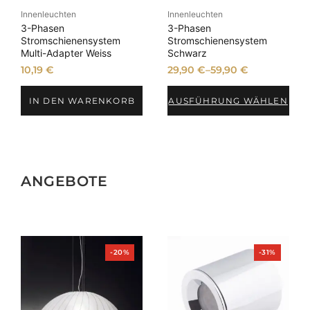
Innenleuchten
Innenleuchten
3-Phasen
3-Phasen
Stromschienensystem
Stromschienensystem
Multi-Adapter Weiss
Schwarz
10,19
€
29,90
€
–
59,90
€
IN DEN WARENKORB
AUSFÜHRUNG WÄHLEN
ANGEBOTE
Produkt
Produkt
-20%
-31%
im
im
Angebot
Angebot