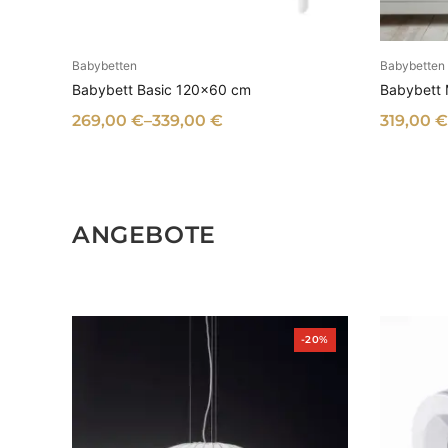
Babybetten
Babybetten
AUSFÜHRUNG WÄHLEN
A
Babybett Basic 120×60 cm
Babybett
269,00
€
–
339,00
€
319,00
€
ANGEBOTE
Produkt
-20%
im
Angebot