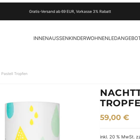
Gratis-Versand ab 69 EUR, Vorkasse 3% Rabatt
INNEN
AUSSEN
KINDER
WOHNEN
LED
ANGEBO
 Pastell Tropfen
NACHTT
TROPF
59,00
€
inkl. 20 % MwSt.
z