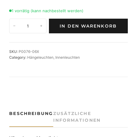
1 vorrätig (kann nachbestellt werden)
M
IN DEN WARENKORB
−
+
O
O
N
L
SKU:
P0076-06X
I
Category:
Hängeleuchten
, 
Innenleuchten
G
H
T
H
Ä
N
G
E
BESCHREIBUNG
ZUSÄTZLICHE
L
INFORMATIONEN
A
M
P