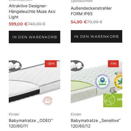
Spotleuchten
Attraktive Designer-
Außendeckenstrahler
Hängeleuchte Muse Axo
FORM IP65
Light
54,90
€
79,90
€
599,00
€
749,00
€
Ursprünglicher
Aktueller
Ursprünglicher
Aktueller
Preis
Preis
Preis
Preis
IN DEN WARENKORB
war:
ist:
IN DEN WARENKORB
war:
ist:
79,90 €
54,90 €.
749,00 €
599,00 €.
Produkt
Produkt
-33%
-11%
im
im
Angebot
Angebot
Kinder
Kinder
Babymatratze ,,ODEO‘‘
Babymatratze ,,Sensitive‘‘
120/60/11
120/60/12