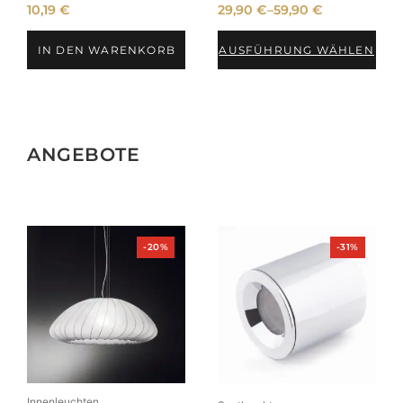
10,19
€
29,90
€
–
59,90
€
IN DEN WARENKORB
AUSFÜHRUNG WÄHLEN
ANGEBOTE
Produkt
Produkt
-20%
-31%
im
im
Angebot
Angebot
Innenleuchten