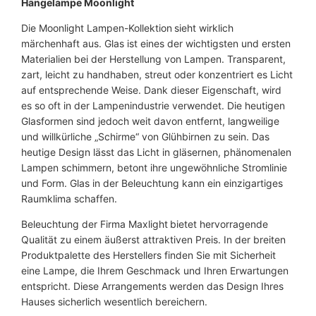
Hängelampe Moonlight
E
Die Moonlight Lampen-Kollektion
sieht wirklich
G
märchenhaft aus. Glas ist eines der wichtigsten und ersten
R
Materialien bei der Herstellung von Lampen. Transparent,
O
zart, leicht zu handhaben, streut oder konzentriert es Licht
ß
auf entsprechende Weise. Dank dieser Eigenschaft, wird
M
es so oft in der Lampenindustrie verwendet. Die heutigen
e
Glasformen sind jedoch weit davon entfernt, langweilige
n
und willkürliche „Schirme“ von Glühbirnen zu sein. Das
g
heutige Design lässt das Licht in gläsernen, phänomenalen
e
Lampen schimmern, betont ihre ungewöhnliche Stromlinie
und Form. Glas in der Beleuchtung kann ein einzigartiges
Raumklima schaffen.
Beleuchtung der Firma Maxlight
bietet hervorragende
Qualität zu einem äußerst attraktiven Preis. In der breiten
Produktpalette des Herstellers finden Sie mit Sicherheit
eine Lampe, die Ihrem Geschmack und Ihren Erwartungen
entspricht. Diese Arrangements werden das Design Ihres
Hauses sicherlich wesentlich bereichern.