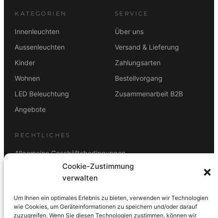
KATEGORIEN
SERVICE
Innenleuchten
Über uns
Aussenleuchten
Versand & Lieferung
Kinder
Zahlungsarten
Wohnen
Bestellvorgang
LED Beleuchtung
Zusammenarbeit B2B
Angebote
RECHTLICHES
Allgemeine Geschäftsbedingungen
Cookie-Zustimmung
Datenschutz
verwalten
Impressum
Um Ihnen ein optimales Erlebnis zu bieten, verwenden wir Technologien
Rücktrittsbelehrung
wie Cookies, um Geräteinformationen zu speichern und/oder darauf
zuzugreifen. Wenn Sie diesen Technologien zustimmen, können wir