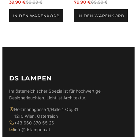
39,90
€
59,90
€
79,90
€
89,90
€
Ursprünglicher
Aktueller
Ursprünglicher
Aktueller
Preis
Preis
Preis
Preis
IN DEN WARENKORB
IN DEN WARENKORB
war:
ist:
war:
ist:
59,90 €
39,90 €.
89,90 €
79,90 €.
DS LAMPEN
Ihr österreichischer Spezialist für hochwertige
Designerleuchten. Licht ist Architektur.
Holzmanngasse 1/Halle 1 Obj.31
1210 Wien, Österreich
+43 660 370 55 26
info@dslampen.at