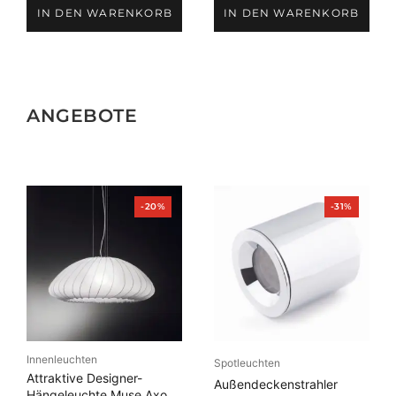
IN DEN WARENKORB
IN DEN WARENKORB
ANGEBOTE
Produkt
Produkt
-20%
-31%
im
im
Angebot
Angebot
Innenleuchten
Spotleuchten
Attraktive Designer-
Außendeckenstrahler
Hängeleuchte Muse Axo