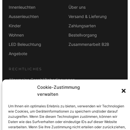
Innenleuchten
Über uns
Aussenleuchten
Versand & Lieferung
Kinder
Zahlungsarten
Wohnen
Bestellvorgang
LED Beleuchtung
Zusammenarbeit B2B
Angebote
RECHTLICHES
Allgemeine Geschäftsbedingungen
Cookie-Zustimmung
Datenschutz
verwalten
Impressum
Um Ihnen ein optimales Erlebnis zu bieten, verwenden wir Technologien
Rücktrittsbelehrung
wie Cookies, um Geräteinformationen zu speichern und/oder darauf
zuzugreifen. Wenn Sie diesen Technologien zustimmen, können wir
ZAHLUNGSARTEN
Daten wie das Surfverhalten oder eindeutige IDs auf dieser Website
verarbeiten. Wenn Sie Ihre Zustimmung nicht erteilen oder zurückziehen,
Vorkasse
Visa
Mastercard
Link
PayPal
G-Pay