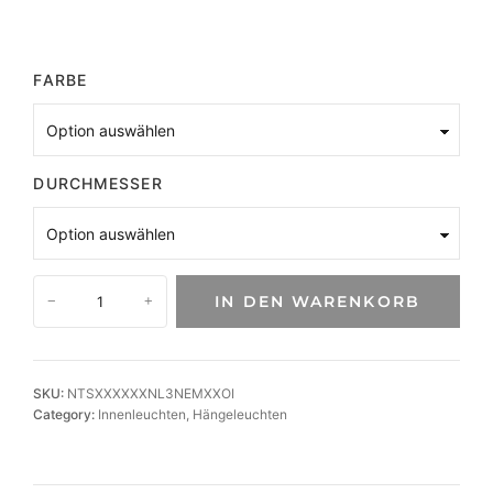
FARBE
DURCHMESSER
M
IN DEN WARENKORB
−
+
o
d
e
r
SKU:
NTSXXXXXXNL3NEMXXOI
n
Category:
Innenleuchten
, 
Hängeleuchten
e
H
ä