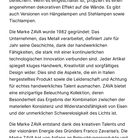
bereichern. Wenn es eingeschaltet ist, projiziert es einen
n
angenehmen dekorativen Effekt auf die Wände. Es gibt
g
auch Versionen von Hängelampen und Stehlampen sowie
e
Tischlampen.
Die Marke ZAVA wurde 1982 gegründet: Das
Unternehmen, das Metall verarbeitet, definiert Jahr für
Jahr seine Geschichte, dank der handwerklichen
Fähigkeiten, die stark mit einer kontinuierlichen
technologischen Innovation verbunden sind. Jeder Artikel
spiegelt kluges Handwerk, Kreativität und sorgfältiges
Design wider. Dies sind die Aspekte, die ein in Italien
hergestelltes Produkt sowie die Leidenschaft und Achtung
für echtes handwerkliches Talent ausmachen. ZAVA bietet
eine einzigartige Beleuchtung Kollektion, deren
Besonderheit das Ergebnis der Kombination zwischen der
materiellen Konsistenz und Widerstandsfähigkeit von Eisen
und der unmerklichen Schwerelosigkeit des Lichts ist.
Die Marke ZAVA entstand dank des kreativen Talents und
der visionären Energie des Gründers Franco Zavarise’s. Die
Marke ZAVA hat von Anfang an Beleuchtungsprodukte und