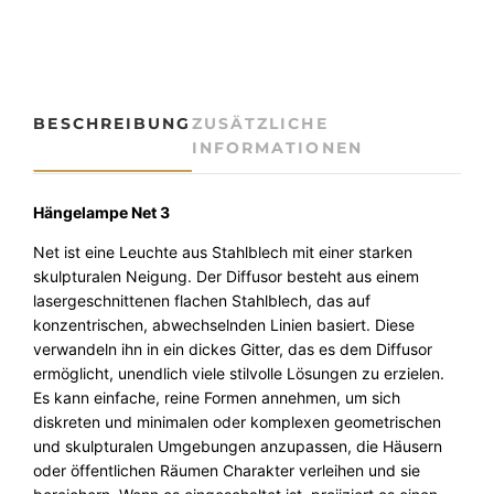
n
g
e
l
e
BESCHREIBUNG
ZUSÄTZLICHE
u
INFORMATIONEN
c
h
t
Hängelampe Net 3
e
Net ist eine Leuchte aus Stahlblech mit einer starken
N
skulpturalen Neigung. Der Diffusor besteht aus einem
e
lasergeschnittenen flachen Stahlblech, das auf
t
konzentrischen, abwechselnden Linien basiert. Diese
3
verwandeln ihn in ein dickes Gitter, das es dem Diffusor
Z
ermöglicht, unendlich viele stilvolle Lösungen zu erzielen.
a
Es kann einfache, reine Formen annehmen, um sich
v
diskreten und minimalen oder komplexen geometrischen
a
und skulpturalen Umgebungen anzupassen, die Häusern
M
oder öffentlichen Räumen Charakter verleihen und sie
e