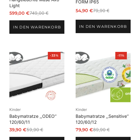
FORM IP65
Light
54,90
€
79,90
€
599,00
€
749,00
€
Ursprünglicher
Aktueller
Ursprünglicher
Aktueller
Preis
Preis
Preis
Preis
IN DEN WARENKORB
war:
ist:
IN DEN WARENKORB
war:
ist:
79,90 €
54,90 €.
749,00 €
599,00 €.
Produkt
Produkt
-33%
-11%
im
im
Angebot
Angebot
Kinder
Kinder
Babymatratze ,,ODEO‘‘
Babymatratze ,,Sensitive‘‘
120/60/11
120/60/12
39,90
€
59,90
€
79,90
€
89,90
€
Ursprünglicher
Aktueller
Ursprünglicher
Aktueller
Preis
Preis
Preis
Preis