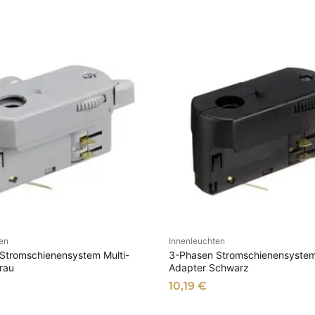
en
Innenleuchten
IN DEN WARENKORB
IN DEN WARENKOR
Stromschienensystem Multi-
3-Phasen Stromschienensystem
rau
Adapter Schwarz
10,19
€