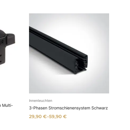
B
Innenleuchten
AUSFÜHRUNG WÄHLEN
 Multi-
3-Phasen Stromschienensystem Schwarz
29,90
€
–
59,90
€