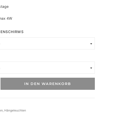
ktage
max 4W
PENSCHIRMS
IN DEN WARENKORB
en
, 
Hängeleuchten