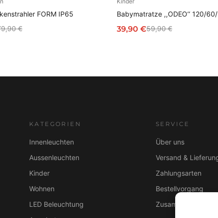
en
Kinder
IN DEN WARENKORB
IN DEN WARENKOR
enstrahler FORM IP65
Babymatratze ,,ODEO‘‘ 120/60/
39,90
€
79,90
€
59,90
€
glicher
r
Ursprünglicher
Aktueller
Preis
Preis
war:
ist:
59,90 €
39,90 €.
KATEGORIEN
SERVICE
Innenleuchten
Über uns
Aussenleuchten
Versand & Lieferun
Kinder
Zahlungsarten
Wohnen
Bestellvorgang
LED Beleuchtung
Zusammenarbeit B