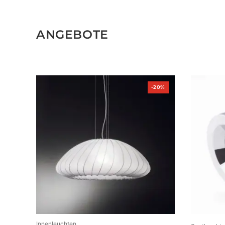
ANGEBOTE
Produkt
-20%
im
Angebot
Innenleuchten