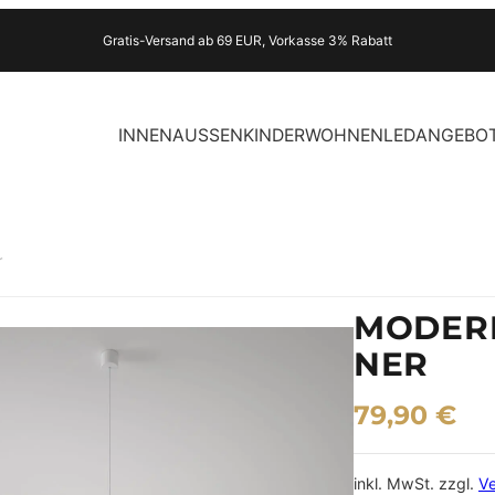
Gratis-Versand ab 69 EUR, Vorkasse 3% Rabatt
INNEN
AUSSEN
KINDER
WOHNEN
LED
ANGEBO
r
MODER
NER
79,90
€
inkl. MwSt.
zzgl.
V