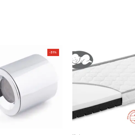
Produkt
-31%
im
Angebot