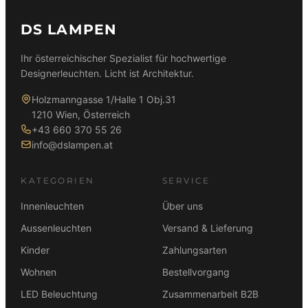
DS LAMPEN
Ihr österreichischer Spezialist für hochwertige
Designerleuchten. Licht ist Architektur.
Holzmanngasse 1/Halle 1 Obj.31
1210 Wien, Österreich
+43 660 370 55 26
info@dslampen.at
KATEGORIEN
SERVICE
Innenleuchten
Über uns
Aussenleuchten
Versand & Lieferung
Kinder
Zahlungsarten
Wohnen
Bestellvorgang
LED Beleuchtung
Zusammenarbeit B2B