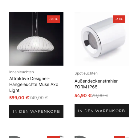
Produkt
Produkt
-20%
-31%
im
im
Angebot
Angebot
Innenleuchten
Spotleuchten
Attraktive Designer-
Außendeckenstrahler
Hängeleuchte Muse Axo
FORM IP65
Light
54,90
€
79,90
€
599,00
€
749,00
€
Ursprünglicher
Aktueller
Ursprünglicher
Aktueller
Preis
Preis
Preis
Preis
IN DEN WARENKORB
war:
ist:
IN DEN WARENKORB
war:
ist:
79,90 €
54,90 €.
749,00 €
599,00 €.