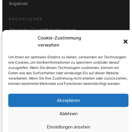
Angebote
RECHTLICHES
Allgemeine Geschäftsbedingungen
Cookie-Zustimmung
Datenschutz
verwalten
Impressum
Um Ihnen ein optimales Erlebnis zu bieten, verwenden wir Technologien
Rücktrittsbelehrung
wie Cookies, um Geräteinformationen zu speichern und/oder darauf
zuzugreifen. Wenn Sie diesen Technologien zustimmen, können wir
ZAHLUNGSARTEN
Daten wie das Surfverhalten oder eindeutige IDs auf dieser Website
verarbeiten. Wenn Sie Ihre Zustimmung nicht erteilen oder zurückziehen,
Vorkasse
Visa
Mastercard
Link
PayPal
G-Pay
können bestimmte Merkmale und Funktionen beeinträchtigt werden.
Apple Pay
Klarna
Akzeptieren
Ablehnen
© 2026 DS Lampen GmbH. Alle Rechte vorbehalten.
Einstellungen ansehen
Made with care in Wien 🇦🇹