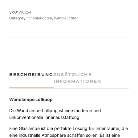
e
r
SKU:
W0254
n
Category:
Innenleuchten
, 
Wandleuchten
e
G
l
a
s
-
W
a
BESCHREIBUNG
ZUSÄTZLICHE
n
INFORMATIONEN
d
l
e
Wandlampe Lollipop
u
Die Wandlampe Lollipop ist eine moderne und
c
unkonventionelle Innenausstattung.
h
t
Eine Glaslampe ist die perfekte Lösung für Innenräume, die
e
eine industrielle Atmosphäre schaffen sollen. Es ist eine