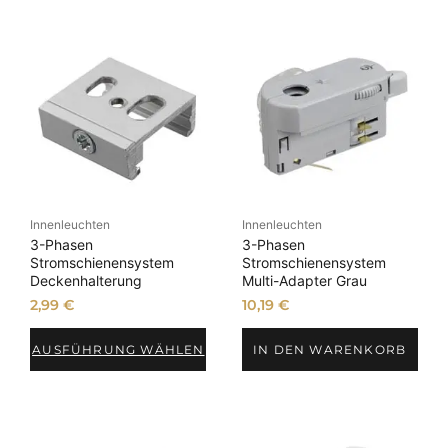
Innenleuchten
Innenleuchten
3-Phasen
3-Phasen
Stromschienensystem
Stromschienensystem
Deckenhalterung
Multi-Adapter Grau
2,99
€
10,19
€
AUSFÜHRUNG WÄHLEN
IN DEN WARENKORB