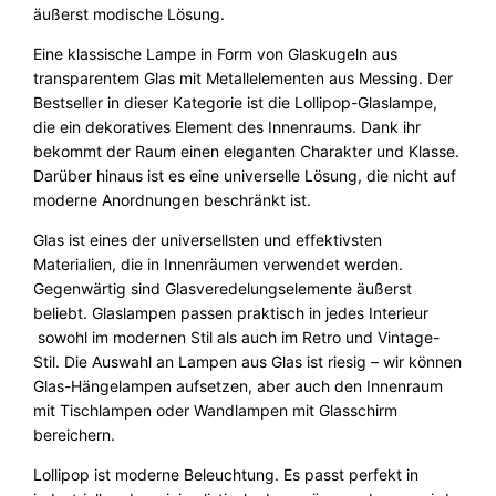
L
äußerst modische Lösung.
o
l
Eine klassische Lampe in Form von Glaskugeln aus
l
transparentem Glas mit Metallelementen aus Messing. Der
i
Bestseller in dieser Kategorie ist die Lollipop-Glaslampe,
p
die ein dekoratives Element des Innenraums. Dank ihr
o
bekommt der Raum einen eleganten Charakter und Klasse.
p
Darüber hinaus ist es eine universelle Lösung, die nicht auf
M
moderne Anordnungen beschränkt ist.
e
Glas ist eines der universellsten und effektivsten
n
Materialien, die in Innenräumen verwendet werden.
g
Gegenwärtig sind Glasveredelungselemente äußerst
e
beliebt. Glaslampen passen praktisch in jedes Interieur
sowohl im modernen Stil als auch im Retro und Vintage-
Stil. Die Auswahl an Lampen aus Glas ist riesig – wir können
Glas-Hängelampen aufsetzen, aber auch den Innenraum
mit Tischlampen oder Wandlampen mit Glasschirm
bereichern.
Lollipop ist moderne Beleuchtung. Es passt perfekt in