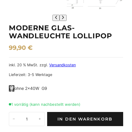
MODERNE GLAS-
WANDLEUCHTE LOLLIPOP
99,90
€
inkl. 20 % MwSt.
zzgl.
Versandkosten
Lieferzeit:
3-5 Werktage
ohne 2×40W G9
1 vorrätig (kann nachbestellt werden)
M
IN DEN WARENKORB
−
+
o
d