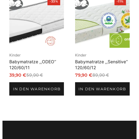
Produkt
Produkt
-33%
-11%
im
im
Angebot
Angebot
Kinder
Kinder
Babymatratze ,,ODEO‘‘
Babymatratze ,,Sensitive‘‘
120/60/11
120/60/12
39,90
€
59,90
€
79,90
€
89,90
€
Ursprünglicher
Aktueller
Ursprünglicher
Aktueller
Preis
Preis
Preis
Preis
IN DEN WARENKORB
IN DEN WARENKORB
war:
ist:
war:
ist:
59,90 €
39,90 €.
89,90 €
79,90 €.