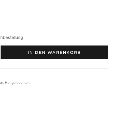
9
chbestellung
IN DEN WARENKORB
en
, 
Hängeleuchten