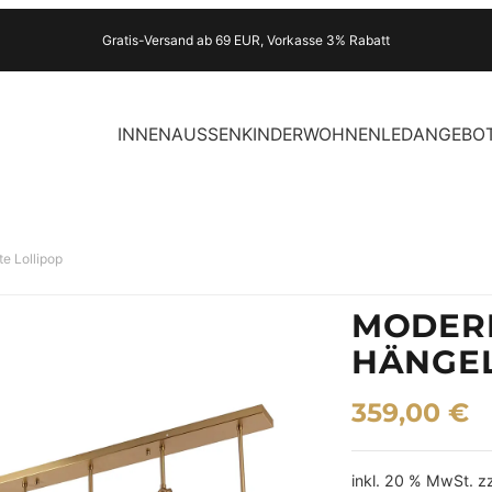
Gratis-Versand ab 69 EUR, Vorkasse 3% Rabatt
INNEN
AUSSEN
KINDER
WOHNEN
LED
ANGEBO
e Lollipop
MODERN
HÄNGEL
359,00
€
inkl. 20 % MwSt.
z