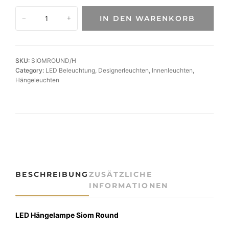
M
IN DEN WARENKORB
−
+
o
d
e
r
SKU:
SIOMROUND/H
n
Category:
LED Beleuchtung
, 
Designerleuchten
, 
Innenleuchten
, 
L
Hängeleuchten
E
D
H
ä
n
g
e
l
BESCHREIBUNG
ZUSÄTZLICHE
e
INFORMATIONEN
u
c
h
LED Hängelampe Siom Round
t