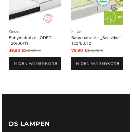
Kinder
Kinder
Babymatratze ,,ODEO‘‘
Babymatratze ,,Sensitive‘‘
120/60/11
120/60/12
39,90
€
59,90
€
79,90
€
89,90
€
Ursprünglicher
Aktueller
Ursprünglicher
Aktueller
Preis
Preis
Preis
Preis
IN DEN WARENKORB
IN DEN WARENKORB
war:
ist:
war:
ist:
59,90 €
39,90 €.
89,90 €
79,90 €.
DS LAMPEN