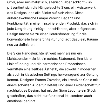
Groß, aber minimalistisch, szenisch, aber schlicht – so
e
präsentiert sich die Hängeleuchte Siom, ein Meisterwerk
S
des Designs, das alle Blicke auf sich zieht. Diese
i
außergewöhnliche Lampe vereint Eleganz und
o
Funktionalität in einem inspirierenden Produkt, das sich in
m
jede Umgebung einfügt. Ihr schlichtes, aber prägnantes
R
Design macht sie zu einer Herausforderung für die
o
konventionelle Innenarchitektur und lädt dazu ein, Räume
u
neu zu definieren.
n
d
Die Siom Hängeleuchte ist weit mehr als nur ein
Z
Lichtspender – sie ist ein echtes Statement. Ihre klare
a
Linienführung und die harmonischen Proportionen
v
vermitteln eine zeitlose Ästhetik, die sowohl in modernen
a
als auch in klassischen Settings hervorragend zur Geltung
L
kommt. Designer Franco Zavarise, ein kreatives Genie mit
u
einem scharfen Auge für Details und einer Leidenschaft für
c
nachhaltiges Design, hat mit der Siom Leuchte ein Stück
e
geschaffen, das nicht nur funktional ist, sondern auch
M
emotional berührt.
e