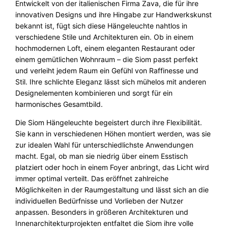
n
Entwickelt von der italienischen Firma Zava, die für ihre
g
innovativen Designs und ihre Hingabe zur Handwerkskunst
e
bekannt ist, fügt sich diese Hängeleuchte nahtlos in
verschiedene Stile und Architekturen ein. Ob in einem
hochmodernen Loft, einem eleganten Restaurant oder
einem gemütlichen Wohnraum – die Siom passt perfekt
und verleiht jedem Raum ein Gefühl von Raffinesse und
Stil. Ihre schlichte Eleganz lässt sich mühelos mit anderen
Designelementen kombinieren und sorgt für ein
harmonisches Gesamtbild.
Die Siom Hängeleuchte begeistert durch ihre Flexibilität.
Sie kann in verschiedenen Höhen montiert werden, was sie
zur idealen Wahl für unterschiedlichste Anwendungen
macht. Egal, ob man sie niedrig über einem Esstisch
platziert oder hoch in einem Foyer anbringt, das Licht wird
immer optimal verteilt. Das eröffnet zahlreiche
Möglichkeiten in der Raumgestaltung und lässt sich an die
individuellen Bedürfnisse und Vorlieben der Nutzer
anpassen. Besonders in größeren Architekturen und
Innenarchitekturprojekten entfaltet die Siom ihre volle