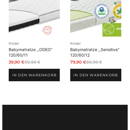
Angebot
Angebot
Kinder
Kinder
Babymatratze ,,ODEO‘‘
Babymatratze ,,Sensitive‘‘
120/60/11
120/60/12
39,90
€
59,90
€
79,90
€
89,90
€
Ursprünglicher
Aktueller
Ursprünglicher
Aktueller
Preis
Preis
Preis
Preis
IN DEN WARENKORB
IN DEN WARENKORB
war:
ist:
war:
ist:
59,90 €
39,90 €.
89,90 €
79,90 €.