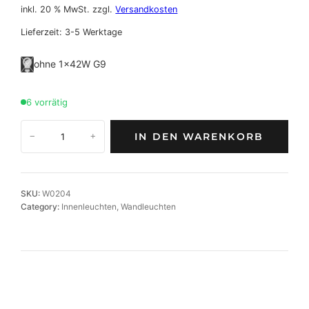
inkl. 20 % MwSt.
zzgl.
Versandkosten
Lieferzeit:
3-5 Werktage
ohne 1×42W G9
6 vorrätig
K
IN DEN WARENKORB
−
+
r
i
s
t
SKU:
W0204
a
Category:
Innenleuchten
, 
Wandleuchten
l
l
-
W
a
n