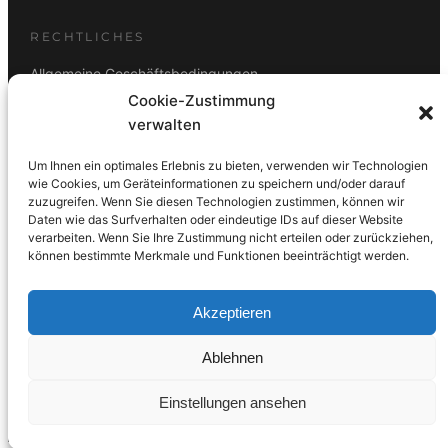
RECHTLICHES
Allgemeine Geschäftsbedingungen
Cookie-Zustimmung
Datenschutz
verwalten
Impressum
Um Ihnen ein optimales Erlebnis zu bieten, verwenden wir Technologien
Rücktrittsbelehrung
wie Cookies, um Geräteinformationen zu speichern und/oder darauf
zuzugreifen. Wenn Sie diesen Technologien zustimmen, können wir
ZAHLUNGSARTEN
Daten wie das Surfverhalten oder eindeutige IDs auf dieser Website
verarbeiten. Wenn Sie Ihre Zustimmung nicht erteilen oder zurückziehen,
Vorkasse
Visa
Mastercard
Link
PayPal
G-Pay
können bestimmte Merkmale und Funktionen beeinträchtigt werden.
Apple Pay
Klarna
Akzeptieren
Ablehnen
© 2026 DS Lampen GmbH. Alle Rechte vorbehalten.
Einstellungen ansehen
Made with care in Wien 🇦🇹