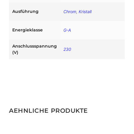
g
e
Ausführung
Chrom
,
Kristall
Energieklasse
G-A
Anschlussspannung
230
(V)
AEHNLICHE PRODUKTE