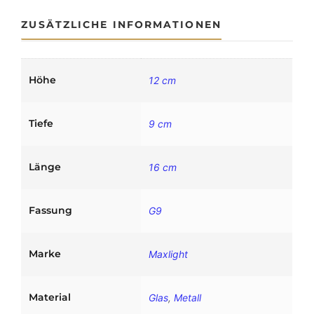
d
l
ZUSÄTZLICHE INFORMATIONEN
e
u
c
h
Höhe
12 cm
t
e
Tiefe
D
9 cm
I
A
Länge
16 cm
M
A
N
Fassung
G9
T
E
I
Marke
Maxlight
I
M
e
Material
Glas
,
Metall
n