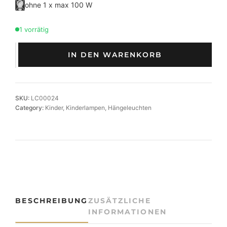
ohne 1 x max 100 W
1 vorrätig
H
IN DEN WARENKORB
ä
n
g
e
SKU:
LC00024
l
Category:
Kinder
, 
Kinderlampen
, 
Hängeleuchten
e
u
c
h
t
e
M
i
BESCHREIBUNG
ZUSÄTZLICHE
n
INFORMATIONEN
t
S