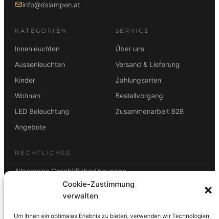
info@dslampen.at
KATEGORIEN
SERVICE
Innenleuchten
Über uns
Aussenleuchten
Versand & Lieferung
Kinder
Zahlungsarten
Wohnen
Bestellvorgang
LED Beleuchtung
Zusammenarbeit B2B
Angebote
RECHTLICHES
Allgemeine Geschäftsbedingungen
Cookie-Zustimmung
Datenschutz
verwalten
Impressum
Um Ihnen ein optimales Erlebnis zu bieten, verwenden wir Technologien
Rücktrittsbelehrung