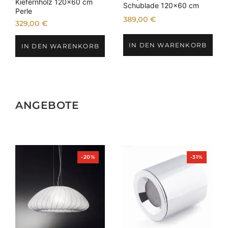
Kiefernholz 120×60 cm
Schublade 120×60 cm
Perle
389,00
€
329,00
€
IN DEN WARENKORB
IN DEN WARENKORB
ANGEBOTE
Produkt
Produkt
-20%
-31%
im
im
Angebot
Angebot