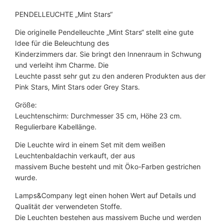
t
PENDELLEUCHTE „Mint Stars“
a
Die originelle Pendelleuchte „Mint Stars“ stellt eine gute
r
Idee für die Beleuchtung des
s
Kinderzimmers dar. Sie bringt den Innenraum in Schwung
M
und verleiht ihm Charme. Die
e
Leuchte passt sehr gut zu den anderen Produkten aus der
n
Pink Stars, Mint Stars oder Grey Stars.
g
e
Größe:
Leuchtenschirm: Durchmesser 35 cm, Höhe 23 cm.
Regulierbare Kabellänge.
Die Leuchte wird in einem Set mit dem weißen
Leuchtenbaldachin verkauft, der aus
massivem Buche besteht und mit Öko-Farben gestrichen
wurde.
Lamps&Company legt einen hohen Wert auf Details und
Qualität der verwendeten Stoffe.
Die Leuchten bestehen aus massivem Buche und werden